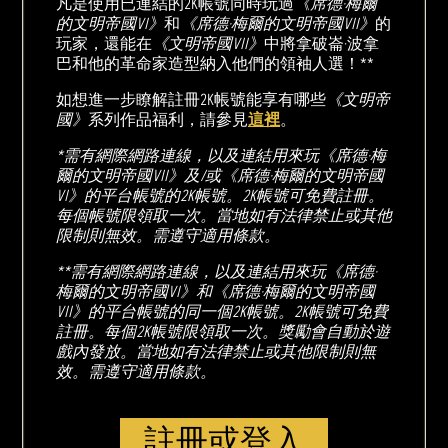
凡是使用已連結的2K帳號同時玩過
《席德·梅爾
的文明帝國VI》
和
《席德·梅爾的文明帝國VII》
的
玩家，還能在
《文明帝國VII》
中將拿破崙·波拿
巴和他的革命家造型納入他們的領袖人選！**
如想進一步瞭解註冊2K帳號能享有哪些
《文明帝
國》
系列作品福利，請參見
這裡
。
*需有網際網路連線，以及連結用來玩《席德·梅
爾的文明帝國VII》及/或《席德·梅爾的文明帝國
VI》的平台帳號的2K帳號。2K帳號可免費註冊。
每個帳號限領取一次。當地如有法律禁止或其他
限制則無效。需遵守適用條款。
**需有網際網路連線，以及連結用來玩《席德·
梅爾的文明帝國VI》和《席德·梅爾的文明帝國
VII》的平台帳號的同一個2K帳號。2K帳號可免費
註冊。每個2K帳號限領取一次。獎勵會自動於遊
戲內發放。當地如有法律禁止或其他限制則無
效。需遵守適用條款。
註冊或登入