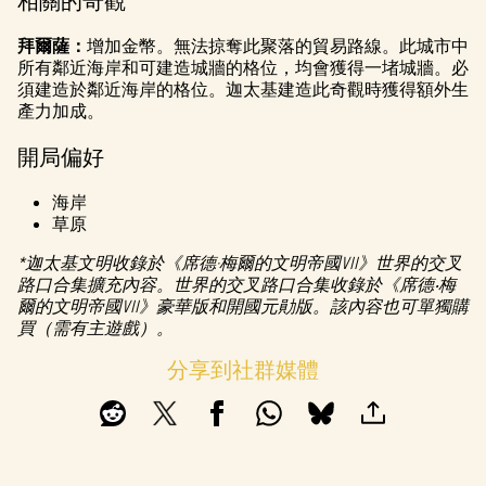
相關的奇觀
拜爾薩：
增加金幣。無法掠奪此聚落的貿易路線。此城市中
所有鄰近海岸和可建造城牆的格位，均會獲得一堵城牆。必
須建造於鄰近海岸的格位。迦太基建造此奇觀時獲得額外生
產力加成。
開局偏好
海岸
草原
*迦太基文明收錄於《席德·梅爾的文明帝國VII》世界的交叉
路口合集擴充內容。世界的交叉路口合集收錄於《席德‧梅
爾的文明帝國VII》豪華版和開國元勛版。該內容也可單獨購
買（需有主遊戲）。
分享到社群媒體