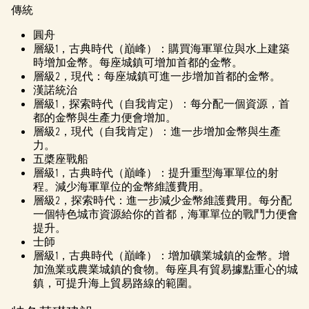
傳統
圓舟
層級1，古典時代（巔峰）：購買海軍單位與水上建築
時增加金幣。每座城鎮可增加首都的金幣。
層級2，現代：每座城鎮可進一步增加首都的金幣。
漢諾統治
層級1，探索時代（自我肯定）：每分配一個資源，首
都的金幣與生產力便會增加。
層級2，現代（自我肯定）：進一步增加金幣與生產
力。
五槳座戰船
層級1，古典時代（巔峰）：提升重型海軍單位的射
程。減少海軍單位的金幣維護費用。
層級2，探索時代：進一步減少金幣維護費用。每分配
一個特色城市資源給你的首都，海軍單位的戰鬥力便會
提升。
士師
層級1，古典時代（巔峰）：增加礦業城鎮的金幣。增
加漁業或農業城鎮的食物。每座具有貿易據點重心的城
鎮，可提升海上貿易路線的範圍。