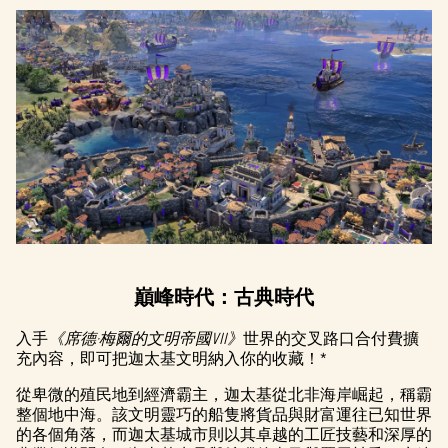
巔峰時代：古典時代
入手
《席德·梅爾的文明帝國VII》
世界的交叉路口合付費擴
充內容，即可把迦太基文明納入你的收藏！*
從卑微的殖民地到經濟霸主，迦太基從北非海岸崛起，稱霸
整個地中海。該文明靈巧的船隻將貨品與財富運往已知世界
的各個角落，而迦太基城市則以其卓越的工匠技藝和深厚的