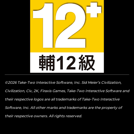
©2026 Take-Two Interactive Software, Inc. Sid Meier’s Civilization,
Civilization, Civ, 2K, Firaxis Games, Take-Two Interactive Software and
their respective logos are all trademarks of Take-Two Interactive
Software, Inc. All other marks and trademarks are the property of
their respective owners. All rights reserved.