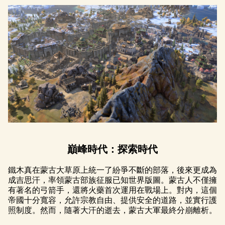
巔峰時代：探索時代
鐵木真在蒙古大草原上統一了紛爭不斷的部落，後來更成為
成吉思汗，率領蒙古部族征服已知世界版圖。蒙古人不僅擁
有著名的弓箭手，還將火藥首次運用在戰場上。對內，這個
帝國十分寬容，允許宗教自由、提供安全的道路，並實行護
照制度。然而，隨著大汗的逝去，蒙古大軍最終分崩離析。