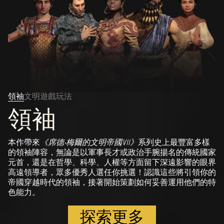
領袖
文明
遊戲玩法
領袖
本作帶來
《席德‧梅爾的文明帝國VII》
系列史上最豐富多樣
的領袖陣容，無論是以軍事長才或政治手腕揚名的傳統國家
元首，還是在哲學、科學、人權等方面留下深遠影響的眼界
高遠領導者，眾多優秀人選任你挑選！認識這些將引領你的
帝國穿越時代的領袖，接著開始策劃如何妥善運用他們的特
色能力。
探索更多