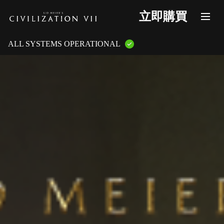
立即購買
ALL SYSTEMS OPERATIONAL
GAME PLATFORMS:
PlayStation Services
XBOX Live
Steam Servers
Nintendo
Epic Games
GAME FEATURES:
Online Multiplayer
LAN Multiplayer
Cross-Play
Cross-Saves
Entitlements
Mementos
Friend Invites