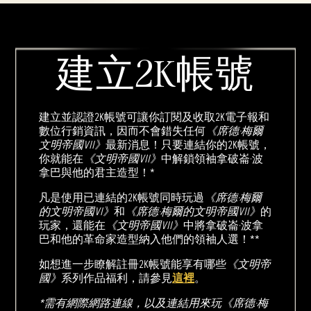
建立2K帳號
建立並認證2K帳號可讓你訂閱及收取2K電子報和
數位行銷資訊，因而不會錯失任何
《席德·梅爾
文明帝國VII》
最新消息！只要連結你的2K帳號，
你就能在
《文明帝國VII》
中解鎖領袖拿破崙·波
拿巴與他的君主造型！*
凡是使用已連結的2K帳號同時玩過
《席德·梅爾
的文明帝國VI》
和
《席德·梅爾的文明帝國VII》
的
玩家，還能在
《文明帝國VII》
中將拿破崙·波拿
巴和他的革命家造型納入他們的領袖人選！**
如想進一步瞭解註冊2K帳號能享有哪些
《文明帝
國》
系列作品福利，請參見
這裡
。
*需有網際網路連線，以及連結用來玩《席德·梅