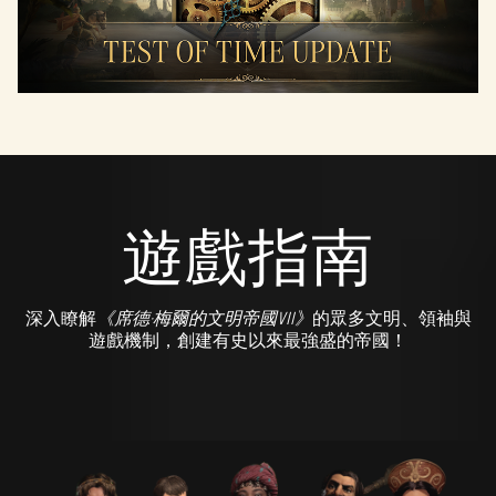
遊戲指南
深入瞭解
《席德·梅爾的文明帝國VII》
的眾多文明、領袖與
遊戲機制，創建有史以來最強盛的帝國！