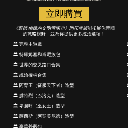
立即購買
《席德·梅爾的文明帝國VII》開拓者版
能拓展你帝國
的戰略視野，並為你提供更多統治選項！
🏛️ 完整主遊戲
🏛️ 特庫姆塞和肖尼族包
🏛️ 世界的交叉路口合集
🏛️ 統治權柄合集
🏛️ 阿育王（征服天下者）造型
🏛️ 腓特烈（巴洛克）造型
🏛️ 卑彌呼（巫女王）造型
🏛️ 薛西斯（阿契美尼德）造型
🏛️ 豪華外觀包