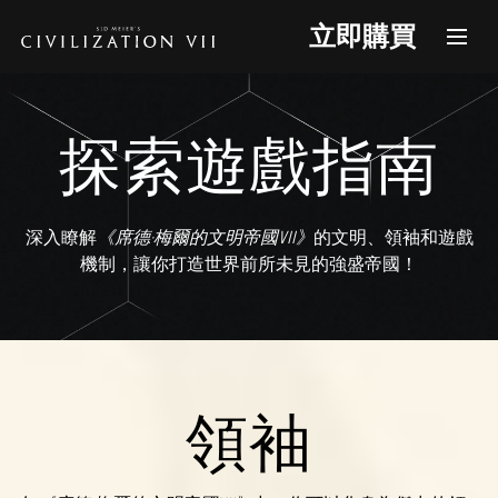
立即購買
探索遊戲指南
深入瞭解
《席德·梅爾的文明帝國VII》
的文明、領袖和遊戲
機制，讓你打造世界前所未見的強盛帝國！
領袖