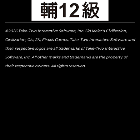
©2026 Take-Two Interactive Software, Inc. Sid Meier’s Civilization,
Civilization, Civ, 2K, Firaxis Games, Take-Two Interactive Software and
their respective logos are all trademarks of Take-Two Interactive
Software, Inc. All other marks and trademarks are the property of
their respective owners. All rights reserved.