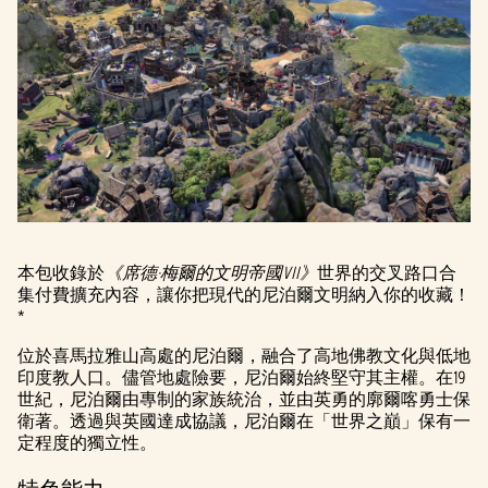
本包收錄於
《席德·梅爾的文明帝國VII》
世界的交叉路口合
集付費擴充內容，讓你把現代的尼泊爾文明納入你的收藏！
*
位於喜馬拉雅山高處的尼泊爾，融合了高地佛教文化與低地
印度教人口。儘管地處險要，尼泊爾始終堅守其主權。在19
世紀，尼泊爾由專制的家族統治，並由英勇的廓爾喀勇士保
衛著。透過與英國達成協議，尼泊爾在「世界之巔」保有一
定程度的獨立性。