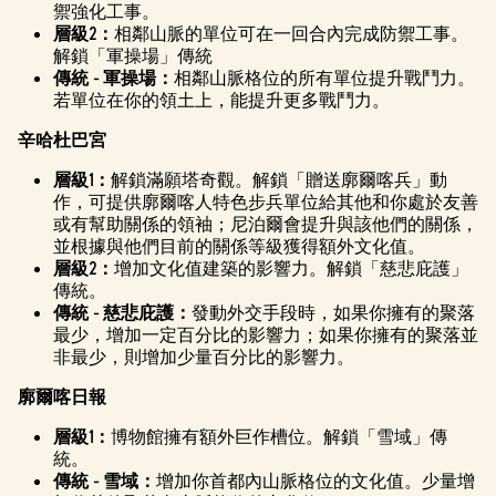
禦強化工事。
層級2：
相鄰山脈的單位可在一回合內完成防禦工事。
解鎖「軍操場」傳統
傳統 - 軍操場：
相鄰山脈格位的所有單位提升戰鬥力。
若單位在你的領土上，能提升更多戰鬥力。
辛哈杜巴宮
層級1：
解鎖滿願塔奇觀。解鎖「贈送廓爾喀兵」動
作，可提供廓爾喀人特色步兵單位給其他和你處於友善
或有幫助關係的領袖；尼泊爾會提升與該他們的關係，
並根據與他們目前的關係等級獲得額外文化值。
層級2：
增加文化值建築的影響力。解鎖「慈悲庇護」
傳統。
傳統 - 慈悲庇護：
發動外交手段時，如果你擁有的聚落
最少，增加一定百分比的影響力；如果你擁有的聚落並
非最少，則增加少量百分比的影響力。
廓爾喀日報
層級1：
博物館擁有額外巨作槽位。解鎖「雪域」傳
統。
傳統 - 雪域：
增加你首都內山脈格位的文化值。少量增