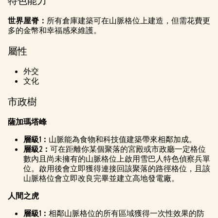
特色能力
世界屋脊：
所有倉庫建築可在山脈格位上建造，但需花費更
多的金幣和幸福感來維護。
屬性
外交
文化
市政樹
薩加瑪塔峰
層級1：
山脈能為食物和科技值建築帶來相鄰加成。
層級2：
可在距離你某個聚落的宮殿或市政廳一定格位
數內且尚未擁有的山脈格位上啟用雪巴人特色偵察兵單
位。啟用後會立即獲得連接回該聚落的路徑格位，且該
山脈格位會立即改良完畢並建立高地發電廠。
人間之虎
層級1：
相鄰山脈格位的所有區域獲得一次性效果的防