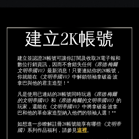
建立2K帳號
建立並認證2K帳號可讓你訂閱及收取2K電子報和
數位行銷資訊，因而不會錯失任何
《席德·梅爾
文明帝國VII》
最新消息！只要連結你的2K帳號，
你就能在
《文明帝國VII》
中解鎖領袖拿破崙·波
拿巴與他的君主造型！*
凡是使用已連結的2K帳號同時玩過
《席德·梅爾
的文明帝國VI》
和
《席德·梅爾的文明帝國VII》
的
玩家，還能在
《文明帝國VII》
中將拿破崙·波拿
巴和他的革命家造型納入他們的領袖人選！**
如想進一步瞭解註冊2K帳號能享有哪些
《文明帝
國》
系列作品福利，請參見
這裡
。