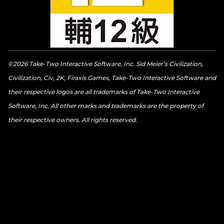
©2026 Take-Two Interactive Software, Inc. Sid Meier’s Civilization,
Civilization, Civ, 2K, Firaxis Games, Take-Two Interactive Software and
their respective logos are all trademarks of Take-Two Interactive
Software, Inc. All other marks and trademarks are the property of
their respective owners. All rights reserved.