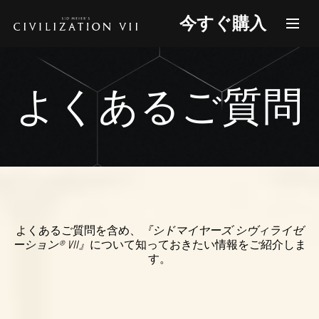
今すぐ購入
よくあるご質問
よくあるご質問を含め、
『シドマイヤーズ シヴィライゼ
ーション® VII』
について知っておきたい情報をご紹介しま
す。