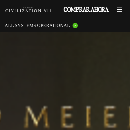
COMPRAR AHORA
ALL SYSTEMS OPERATIONAL
GAME PLATFORMS:
PlayStation Services
XBOX Live
Steam Servers
Nintendo
Epic Games
GAME FEATURES:
Online Multiplayer
LAN Multiplayer
Cross-Play
Cross-Saves
Entitlements
Mementos
Friend Invites