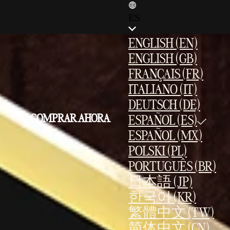
ES
ENGLISH (EN)
ENGLISH (GB)
FRANÇAIS (FR)
ITALIANO (IT)
DEUTSCH (DE)
COMPRAR AHORA
ESPAÑOL (ES)
ESPAÑOL (MX)
POLSKI (PL)
PORTUGUÊS (BR)
日本語 (JP)
한국어 (KR)
繁體中文 (TW)
简体中文 (CN)