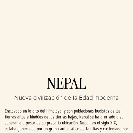
Accept
NEPAL
& Play
Nueva civilización de la Edad moderna
Al hacer clic en
«Aceptar y
Enclavado en lo alto del Himalaya, y con poblaciones budistas de las
reproducir»,
tierras altas e hindúes de las tierras bajas, Nepal se ha aferrado a su
aceptas la
soberanía a pesar de su precaria ubicación. Nepal, en el siglo XIX,
política de
estaba gobernado por un grupo autocrático de familias y custodiado por
privacidad de