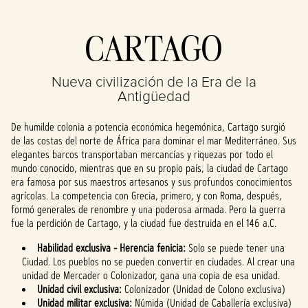
Accept
CARTAGO
& Play
Nueva civilización de la Era de la
Al hacer clic en
Antigüedad
«Aceptar y
reproducir»,
De humilde colonia a potencia económica hegemónica, Cartago surgió
aceptas la
de las costas del norte de África para dominar el mar Mediterráneo. Sus
política de
elegantes barcos transportaban mercancías y riquezas por todo el
privacidad de
mundo conocido, mientras que en su propio país, la ciudad de Cartago
YouTube
y la
era famosa por sus maestros artesanos y sus profundos conocimientos
transferencia
agrícolas. La competencia con Grecia, primero, y con Roma, después,
de datos a los
formó generales de renombre y una poderosa armada. Pero la guerra
servidores de
fue la perdición de Cartago, y la ciudad fue destruida en el 146 a.C.
Google.
Habilidad exclusiva - Herencia fenicia:
Solo se puede tener una
Ciudad. Los pueblos no se pueden convertir en ciudades. Al crear una
unidad de Mercader o Colonizador, gana una copia de esa unidad.
Unidad civil exclusiva:
Colonizador (Unidad de Colono exclusiva)
Unidad militar exclusiva:
Númida (Unidad de Caballería exclusiva)