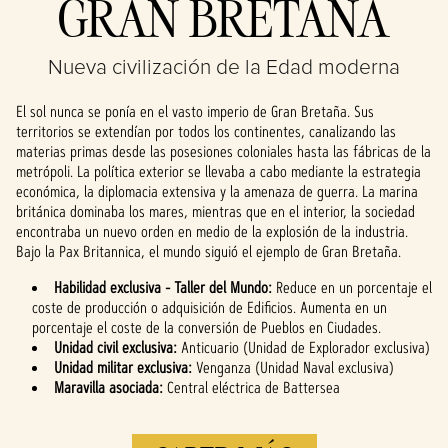
GRAN BRETAÑA
& Play
Nueva civilización de la Edad moderna
Al hacer clic en
«Aceptar y
El sol nunca se ponía en el vasto imperio de Gran Bretaña. Sus
reproducir»,
territorios se extendían por todos los continentes, canalizando las
aceptas la
materias primas desde las posesiones coloniales hasta las fábricas de la
política de
metrópoli. La política exterior se llevaba a cabo mediante la estrategia
privacidad de
económica, la diplomacia extensiva y la amenaza de guerra. La marina
YouTube
y la
británica dominaba los mares, mientras que en el interior, la sociedad
transferencia
encontraba un nuevo orden en medio de la explosión de la industria.
de datos a los
Bajo la Pax Britannica, el mundo siguió el ejemplo de Gran Bretaña.
servidores de
Google.
Habilidad exclusiva - Taller del Mundo:
Reduce en un porcentaje el
coste de producción o adquisición de Edificios. Aumenta en un
porcentaje el coste de la conversión de Pueblos en Ciudades.
Unidad civil exclusiva:
Anticuario (Unidad de Explorador exclusiva)
Unidad militar exclusiva:
Venganza (Unidad Naval exclusiva)
Maravilla asociada:
Central eléctrica de Battersea