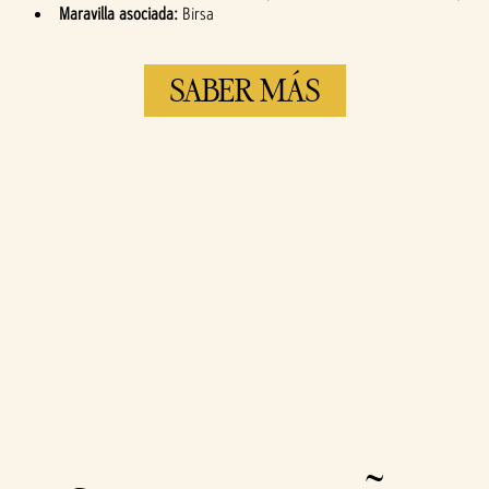
Maravilla asociada:
Birsa
SABER MÁS
Accept