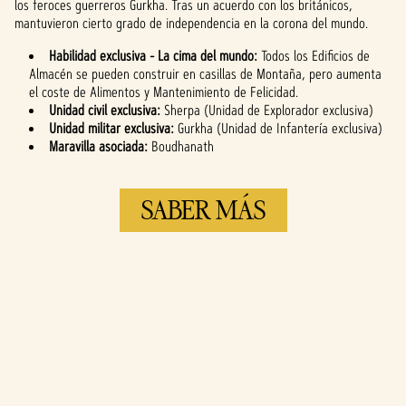
los feroces guerreros Gurkha. Tras un acuerdo con los británicos,
YouTube
y la
mantuvieron cierto grado de independencia en la corona del mundo.
transferencia
de datos a los
Habilidad exclusiva - La cima del mundo:
Todos los Edificios de
servidores de
Almacén se pueden construir en casillas de Montaña, pero aumenta
Google.
el coste de Alimentos y Mantenimiento de Felicidad.
Unidad civil exclusiva:
Sherpa (Unidad de Explorador exclusiva)
Unidad militar exclusiva:
Gurkha (Unidad de Infantería exclusiva)
Maravilla asociada:
Boudhanath
SABER MÁS