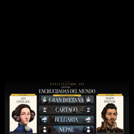
Accept
& Play
Al hacer clic en
«Aceptar y
reproducir»,
aceptas la
política de
privacidad de
YouTube
y la
transferencia
de datos a los