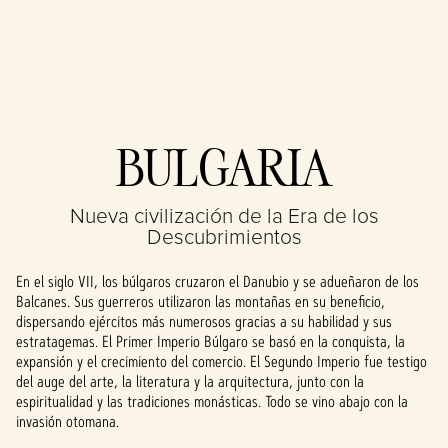
Accept
BULGARIA
& Play
Nueva civilización de la Era de los
Al hacer clic en
Descubrimientos
«Aceptar y
reproducir»,
En el siglo VII, los búlgaros cruzaron el Danubio y se adueñaron de los
aceptas la
Balcanes. Sus guerreros utilizaron las montañas en su beneficio,
política de
dispersando ejércitos más numerosos gracias a su habilidad y sus
privacidad de
estratagemas. El Primer Imperio Búlgaro se basó en la conquista, la
YouTube
y la
expansión y el crecimiento del comercio. El Segundo Imperio fue testigo
transferencia
del auge del arte, la literatura y la arquitectura, junto con la
de datos a los
espiritualidad y las tradiciones monásticas. Todo se vino abajo con la
servidores de
invasión otomana.
Google.