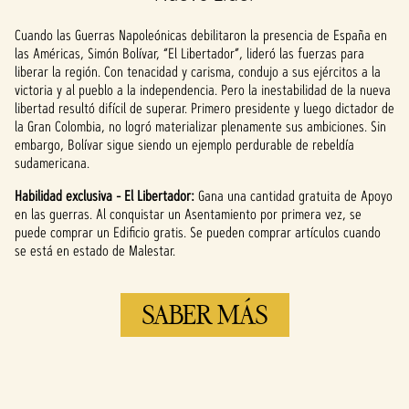
Al hacer clic en
«Aceptar y
Cuando las Guerras Napoleónicas debilitaron la presencia de España en
reproducir»,
las Américas, Simón Bolívar, “El Libertador”, lideró las fuerzas para
aceptas la
liberar la región. Con tenacidad y carisma, condujo a sus ejércitos a la
política de
victoria y al pueblo a la independencia. Pero la inestabilidad de la nueva
privacidad de
libertad resultó difícil de superar. Primero presidente y luego dictador de
YouTube
y la
la Gran Colombia, no logró materializar plenamente sus ambiciones. Sin
transferencia
embargo, Bolívar sigue siendo un ejemplo perdurable de rebeldía
de datos a los
sudamericana.
servidores de
Google.
Habilidad exclusiva - El Libertador:
Gana una cantidad gratuita de Apoyo
en las guerras. Al conquistar un Asentamiento por primera vez, se
puede comprar un Edificio gratis. Se pueden comprar artículos cuando
se está en estado de Malestar.
SABER MÁS