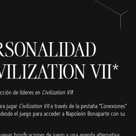
RSONALIDAD
ILIZATION VII*
cción de líderes en
Civilization VII
!
ara jugar
Civilization VII
a través de la pestaña “Conexiones”
2K desde el juego para acceder a Napoleón Bonaparte con su
uevas bonificaciones de juego y una agenda alternativa