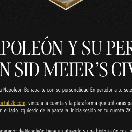
APOLEÓN Y SU PE
SID MEIER'S CIV
r a Napoleón Bonaparte con su personalidad Emperador a tu sele
ortal.2k.com
, vincula la cuenta y la plataforma que utilizarás p
n el lado izquierdo de la pantalla. Inicia sesión en tu cuenta 
mperador de Napoleón tiene un atuendo y una historia únicos, n