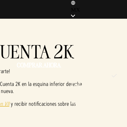
MX
ENGLISH (EN)
ENGLISH (GB)
FRANÇAIS (FR)
CUENTA 2K
ITALIANO (IT)
DEUTSCH (DE)
COMPRAR AHORA
ESPAÑOL (ES)
rarte!
ESPAÑOL (MX)
POLSKI (PL)
n Cuenta 2K en la esquina inferior derecha
 nueva.
PORTUGUÊS (BR)
日本語 (JP)
on VII
y recibir notificaciones sobre las
한국어 (KR)
繁體中文 (TW)
简体中文 (CN)