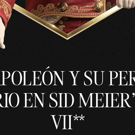
APOLEÓN Y SU PE
O EN SID MEIER'
VII**