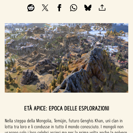
ETÀ APICE: EPOCA DELLE ESPLORAZIONI
Nella steppa della Mongolia, Temüjin, futuro Genghis Khan, unì clan in
lotta tra loro e li condusse in tutto il mondo conosciuto. I mongoli non
usarono solo i loro celebri arcieri ma per la prima volta anche la polvere