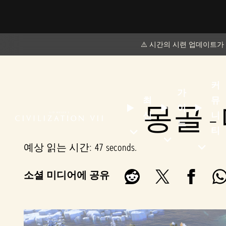
⚠️ 시간의 시련 업데이트가
커
가
최
뮤
몽골 -
이
신
니
드
티
예상 읽는 시간
47 seconds
소셜 미디어에 공유