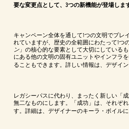
要な変更点として、3つの新機能が登場しま
p
t
&
キャンペーン全体を通して1つの文明でプレ
れていますが、歴史の全範囲にわたって1つ
P
ン
」の核心的な要素として大切にしているも
にある他の文明の固有ユニットやインフラを
l
ることもできます。詳しい情報は、デザイン
a
y
レガシーパスに代わり、まったく新しい「成
無二なものにします。「成功」は、それぞれ
す。詳細は、デザイナーのキーラ・ボイルに
再
生
を