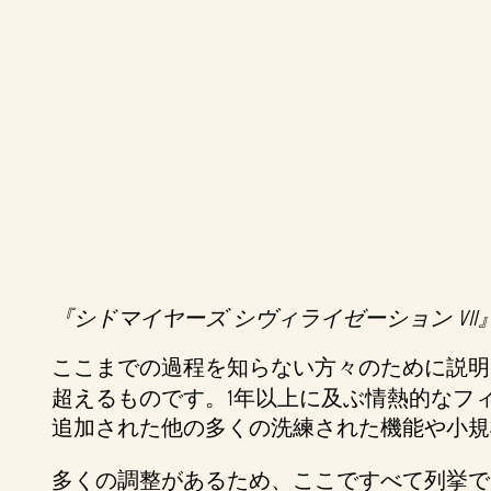
『シドマイヤーズ シヴィライゼーション VII
A
ここまでの過程を知らない方々のために説明し
c
超えるものです。1年以上に及ぶ情熱的なフ
c
追加された他の多くの洗練された機能や小規
e
多くの調整があるため、ここですべて列挙でき