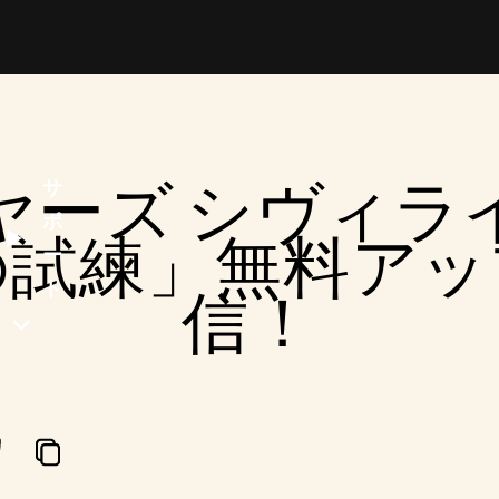
ヤーズ シヴィラ
サ
ポ
時の試練」無料ア
ー
ト
信！