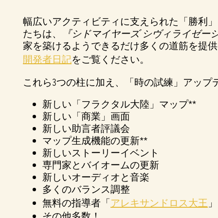
ク
幅広いアクティビティに支えられた「勝利」
リ
たちは、
ッ
『シドマイヤーズ シヴィライゼーショ
家を築けるようできるだけ多くの道筋を提供
ク
す
開発者日記
をご覧ください。
る
これら3つの柱に加え、「時の試練」アップ
と
、
新しい「フラクタル大陸」マップ**
YouT
新しい「商業」画面
ube
新しい助言者評議会
の
マップ生成機能の更新**
プ
新しいストーリーイベント
専門家とバイオームの更新
ラ
新しいオーディオと音楽
イ
多くのバランス調整
バ
無料の指導者「
アレキサンドロス大王
」
シ
その他多数！