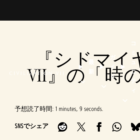
コ
『シドマイ
ミ
ガ
最
ュ
イ
VII』の「
新
ニ
ド
テ
ィ
予想読了時間
1 minutes, 9 seconds
SNSでシェア