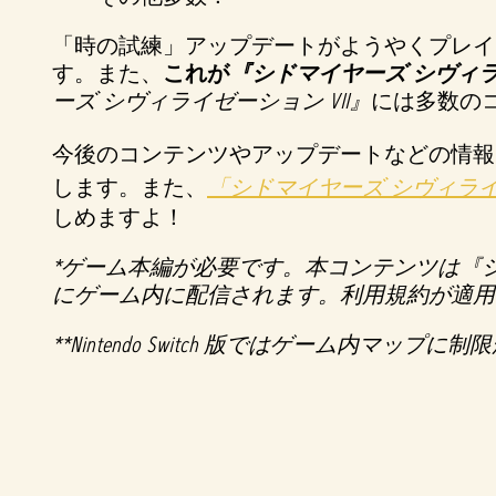
ー
「時の試練」アップデートがようやくプレイ
ポ
す。また、
これが
『シドマイヤーズ シヴィライ
リ
ーズ シヴィライゼーション VII』
には多数の
シ
ー
今後のコンテンツやアップデートなどの情報
と
します。また、
「シドマイヤーズ シヴィラ
Goog
しめますよ！
leサ
ー
*ゲーム本編が必要です。本コンテンツは『シ
バ
にゲーム内に配信されます。利用規約が適用
ー
**Nintendo Switch 版ではゲーム内マ
へ
の
デ
ー
タ
転