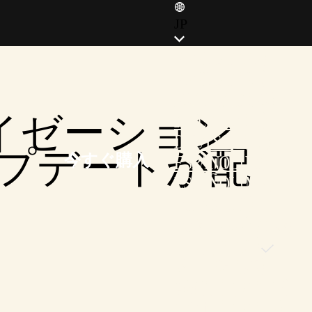
JP
ENGLISH (EN)
ENGLISH (GB)
FRANÇAIS (FR)
イゼーション
ITALIANO (IT)
DEUTSCH (DE)
ップデートが配
今すぐ購入
ESPAÑOL (ES)
ESPAÑOL (MX)
POLSKI (PL)
PORTUGUÊS (BR)
日本語 (JP)
한국어 (KR)
繁體中文 (TW)
简体中文 (CN)