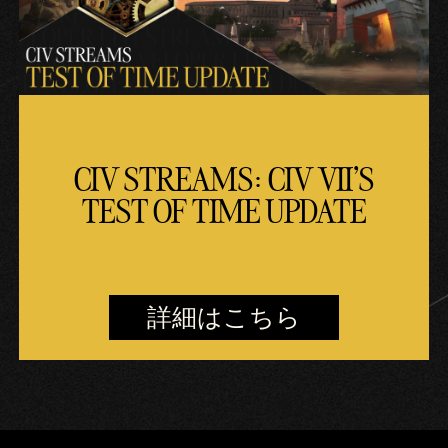
CIV STREAMS: CIV VII'S
TEST OF TIME UPDATE
詳細はこちら