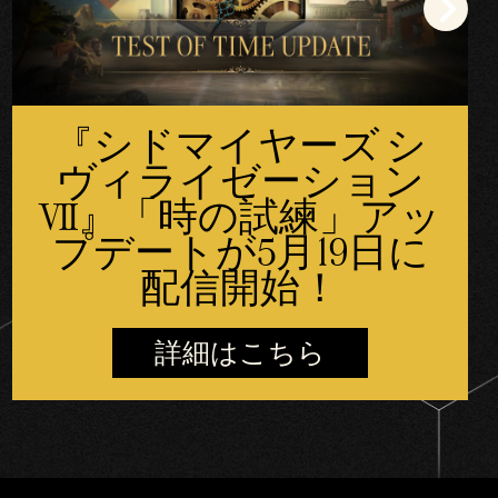
『シドマイヤーズ シ
ヴィライゼーション
VII』「時の試練」アッ
プデートが5月19日に
配信開始！
詳細はこちら