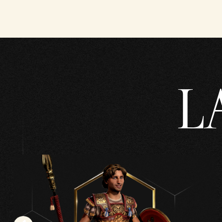
送
に
同
意
し
た
も
L
の
と
み
な
さ
れ
ま
す
。