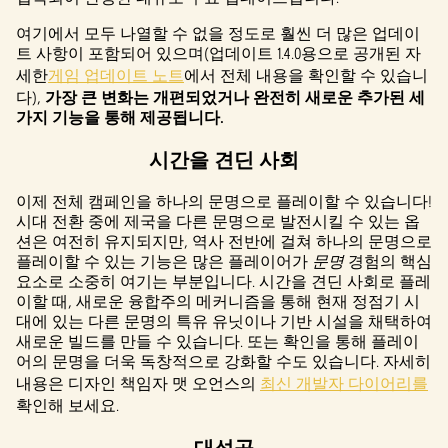
t
여기에서 모두 나열할 수 없을 정도로 훨씬 더 많은 업데이
&
트 사항이 포함되어 있으며(업데이트 1.4.0용으로 공개된 자
세한
게임 업데이트 노트
에서 전체 내용을 확인할 수 있습니
P
다),
가장 큰 변화는 개편되었거나 완전히 새로운 추가된 세
l
가지 기능을 통해 제공됩니다.
a
시간을 견딘 사회
y
이제 전체 캠페인을 하나의 문명으로 플레이할 수 있습니다!
시대 전환 중에 제국을 다른 문명으로 발전시킬 수 있는 옵
션은 여전히 유지되지만, 역사 전반에 걸쳐 하나의 문명으로
재생
플레이할 수 있는 기능은 많은 플레이어가
문명
경험의 핵심
을
요소로 소중히 여기는 부분입니다. 시간을 견딘 사회로 플레
클릭
이할 때, 새로운 융합주의 메커니즘을 통해 현재 정점기 시
하면
대에 있는 다른 문명의 특유 유닛이나 기반 시설을 채택하여
YouTu
새로운 빌드를 만들 수 있습니다. 또는 확인을 통해 플레이
어의 문명을 더욱 독창적으로 강화할 수도 있습니다. 자세히
be의
내용은 디자인 책임자 맷 오언스의
최신 개발자 다이어리를
개인
확인해 보세요.
정보
보호