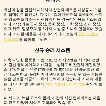
대성공
정책
에
유산의 길을 완전히 대체하여 완전히 새로운 대성공 시스템
동의
이 업데이트 되었습니다. 이는 캠페인을 더욱 특별하게 느낄
하는
수 있도록 도와주는 선택형의 더욱 역동적인 목표 시스템입
것으
니다. 각 승리는 군사 중심, 문화 중심, 과학 중심, 경제 중심,
로
외교 위주, 팽창주의 등 6가지 속성 중 하나와 연결되어 있습
간주
니다. 자세한 내용은 디자이너 키에라 보일의
최신 개발자
되
다이어리
를 확인해 보세요.
며,
데이
신규 승리 시스템
터가
Googl
더욱 다양한 활동을 기반으로, 승리 시스템은 세 시대 전반
e 서
에 걸친 플레이어의 지배력을 보상하도록 완전히 개편되었
버로
습니다. 저희는
전송
문명 VII
의 승리가 흥미로운 선택을 통해 결
정되도록 하고, 플레이어가 위대함을 추구할 수 있는 가능한
됩니
많은 경로를 제공하기 위해 노력하고 있습니다. 자세히 내용
다.
은 디자이너 빌 앤더슨의
최신 개발자 다이어리를
확인해 보
세요.
이 세 가지 핵심 요소와 함께, 시간의 시련 업데이트는 다음
과 같은 다양한 시설도 포함되어 있습니다.