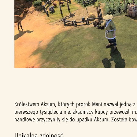
Królestwem Aksum, których prorok Mani nazwał jedną z 
pierwszego tysiąclecia n.e. aksumscy kupcy przewozili m.i
handlowe przyczyniły się do upadku Aksum. Została bowi
Unikalna zdolność