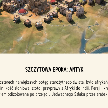
SZCZYTOWA EPOKA: ANTYK
czterech największych potęg starożytnego świata, było afryka
n. kość słoniową, złoto, przyprawy z Afryki do Indii, Persji i 
em odizolowana po przejęciu Jedwabnego Szlaku przez arabskie