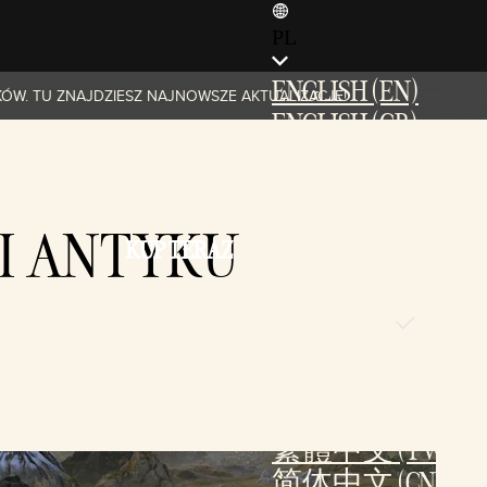
PL
ENGLISH (EN)
KÓW. TU ZNAJDZIESZ NAJNOWSZE AKTUALIZACJE!
ENGLISH (GB)
FRANÇAIS (FR)
ITALIANO (IT)
DEUTSCH (DE)
I ANTYKU
KUP TERAZ
ESPAÑOL (ES)
ESPAÑOL (MX)
POLSKI (PL)
PORTUGUÊS (BR)
日本語 (JP)
한국어 (KR)
繁體中文 (TW)
简体中文 (CN)