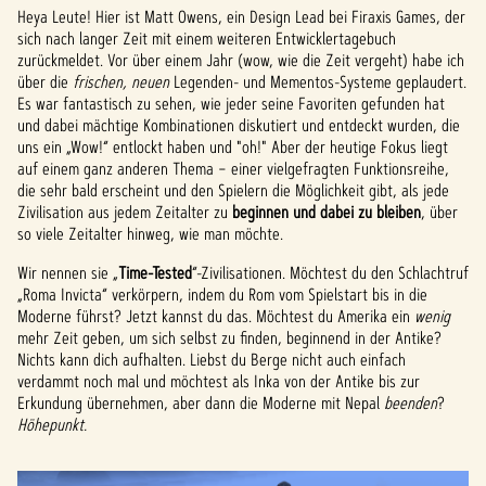
Heya Leute! Hier ist Matt Owens, ein Design Lead bei Firaxis Games, der
sich nach langer Zeit mit einem weiteren Entwicklertagebuch
zurückmeldet. Vor über einem Jahr (wow, wie die Zeit vergeht) habe ich
über die
frischen, neuen
Legenden- und Mementos-Systeme geplaudert.
Es war fantastisch zu sehen, wie jeder seine Favoriten gefunden hat
und dabei mächtige Kombinationen diskutiert und entdeckt wurden, die
uns ein „Wow!“ entlockt haben und "oh!" Aber der heutige Fokus liegt
auf einem ganz anderen Thema – einer vielgefragten Funktionsreihe,
die sehr bald erscheint und den Spielern die Möglichkeit gibt, als jede
Zivilisation aus jedem Zeitalter zu
beginnen und dabei zu bleiben
, über
so viele Zeitalter hinweg, wie man möchte.
Wir nennen sie „
Time-Tested
“-Zivilisationen. Möchtest du den Schlachtruf
„Roma Invicta“ verkörpern, indem du Rom vom Spielstart bis in die
Moderne führst? Jetzt kannst du das. Möchtest du Amerika ein
wenig
mehr Zeit geben, um sich selbst zu finden, beginnend in der Antike?
Nichts kann dich aufhalten. Liebst du Berge nicht auch einfach
verdammt noch mal und möchtest als Inka von der Antike bis zur
Erkundung übernehmen, aber dann die Moderne mit Nepal
beenden
?
Höhepunkt.