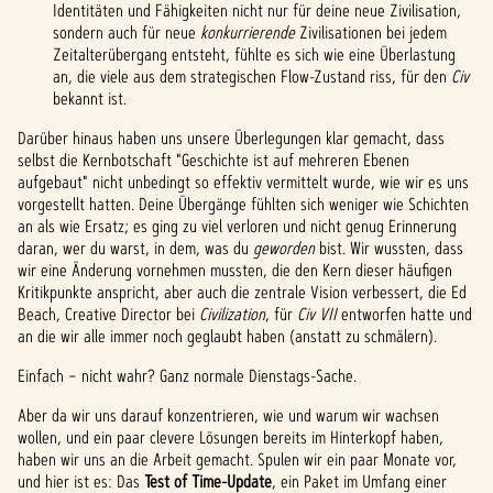
Identitäten und Fähigkeiten nicht nur für deine neue Zivilisation,
sondern auch für neue
konkurrierende
Zivilisationen bei jedem
Zeitalterübergang entsteht, fühlte es sich wie eine Überlastung
an, die viele aus dem strategischen Flow-Zustand riss, für den
Civ
bekannt ist.
Darüber hinaus haben uns unsere Überlegungen klar gemacht, dass
selbst die Kernbotschaft "Geschichte ist auf mehreren Ebenen
aufgebaut" nicht unbedingt so effektiv vermittelt wurde, wie wir es uns
vorgestellt hatten. Deine Übergänge fühlten sich weniger wie Schichten
an als wie Ersatz; es ging zu viel verloren und nicht genug Erinnerung
daran, wer du warst, in dem, was du
geworden
bist. Wir wussten, dass
wir eine Änderung vornehmen mussten, die den Kern dieser häufigen
Kritikpunkte anspricht, aber auch die zentrale Vision verbessert, die Ed
Beach, Creative Director bei
Civilization
, für
Civ VII
entworfen hatte und
an die wir alle immer noch geglaubt haben (anstatt zu schmälern).
Einfach – nicht wahr? Ganz normale Dienstags-Sache.
Aber da wir uns darauf konzentrieren, wie und warum wir wachsen
wollen, und ein paar clevere Lösungen bereits im Hinterkopf haben,
haben wir uns an die Arbeit gemacht. Spulen wir ein paar Monate vor,
und hier ist es: Das
Test of Time-Update
, ein Paket im Umfang einer