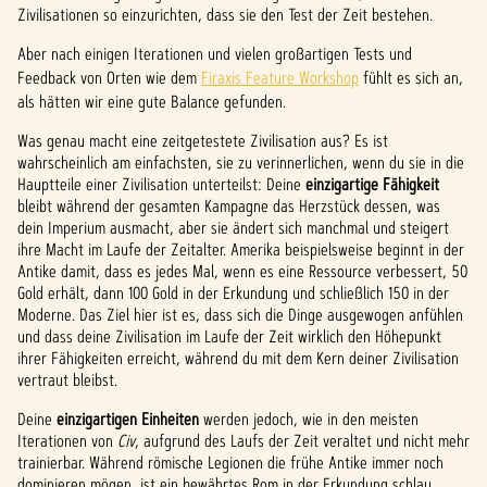
Zivilisationen so einzurichten, dass sie den Test der Zeit bestehen.
Aber nach einigen Iterationen und vielen großartigen Tests und
Feedback von Orten wie dem
Firaxis Feature Workshop
fühlt es sich an,
als hätten wir eine gute Balance gefunden.
Was genau macht eine zeitgetestete Zivilisation aus? Es ist
wahrscheinlich am einfachsten, sie zu verinnerlichen, wenn du sie in die
Hauptteile einer Zivilisation unterteilst: Deine
einzigartige Fähigkeit
bleibt während der gesamten Kampagne das Herzstück dessen, was
dein Imperium ausmacht, aber sie ändert sich manchmal und steigert
ihre Macht im Laufe der Zeitalter. Amerika beispielsweise beginnt in der
Antike damit, dass es jedes Mal, wenn es eine Ressource verbessert, 50
Gold erhält, dann 100 Gold in der Erkundung und schließlich 150 in der
Moderne. Das Ziel hier ist es, dass sich die Dinge ausgewogen anfühlen
und dass deine Zivilisation im Laufe der Zeit wirklich den Höhepunkt
ihrer Fähigkeiten erreicht, während du mit dem Kern deiner Zivilisation
vertraut bleibst.
Deine
einzigartigen Einheiten
werden jedoch, wie in den meisten
Iterationen von
Civ
, aufgrund des Laufs der Zeit veraltet und nicht mehr
trainierbar. Während römische Legionen die frühe Antike immer noch
dominieren mögen, ist ein bewährtes Rom in der Erkundung schlau