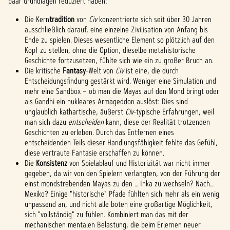
paar Grundlagen reduziert haben:
Die Kern
tradition
von
Civ
konzentrierte sich seit über 30 Jahren
ausschließlich darauf, eine einzelne Zivilisation von Anfang bis
Ende zu spielen. Dieses wesentliche Element so plötzlich auf den
Kopf zu stellen, ohne die Option, dieselbe metahistorische
Geschichte fortzusetzen, fühlte sich wie ein zu großer Bruch an.
Die kritische
Fantasy
-Welt von
Civ
ist eine, die durch
Entscheidungsfindung gestärkt wird. Weniger eine Simulation und
mehr eine Sandbox – ob man die Mayas auf den Mond bringt oder
als Gandhi ein nukleares Armageddon auslöst: Dies sind
unglaublich kathartische, äußerst
Civ
-typische Erfahrungen, weil
man sich dazu
entscheiden
kann, diese der Realität trotzenden
Geschichten zu erleben. Durch das Entfernen eines
entscheidenden Teils dieser Handlungsfähigkeit fehlte das Gefühl,
diese vertraute Fantasie erschaffen zu können.
Die
Konsistenz
von Spielablauf und Historizität war nicht immer
gegeben, da wir von den Spielern verlangten, von der Führung der
einst mondstrebenden Mayas zu den … Inka zu wechseln? Nach…
Mexiko? Einige "historische" Pfade fühlten sich mehr als ein wenig
unpassend an, und nicht alle boten eine großartige Möglichkeit,
sich "vollständig" zu fühlen. Kombiniert man das mit der
mechanischen mentalen Belastung, die beim Erlernen neuer