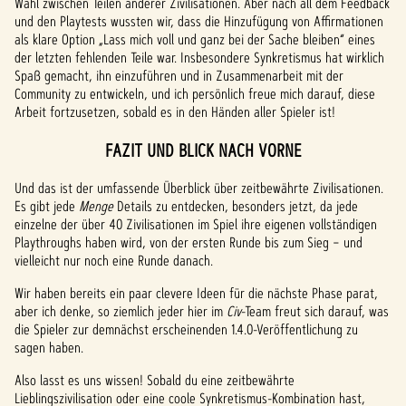
Wahl zwischen Teilen anderer Zivilisationen. Aber nach all dem Feedback
und den Playtests wussten wir, dass die Hinzufügung von Affirmationen
als klare Option „Lass mich voll und ganz bei der Sache bleiben“ eines
der letzten fehlenden Teile war. Insbesondere Synkretismus hat wirklich
Spaß gemacht, ihn einzuführen und in Zusammenarbeit mit der
Community zu entwickeln, und ich persönlich freue mich darauf, diese
Arbeit fortzusetzen, sobald es in den Händen aller Spieler ist!
FAZIT UND BLICK NACH VORNE
Und das ist der umfassende Überblick über zeitbewährte Zivilisationen.
Es gibt jede
Menge
Details zu entdecken, besonders jetzt, da jede
einzelne der über 40 Zivilisationen im Spiel ihre eigenen vollständigen
Playthroughs haben wird, von der ersten Runde bis zum Sieg – und
vielleicht nur noch eine Runde danach.
Wir haben bereits ein paar clevere Ideen für die nächste Phase parat,
aber ich denke, so ziemlich jeder hier im
Civ
-Team freut sich darauf, was
die Spieler zur demnächst erscheinenden 1.4.0-Veröffentlichung zu
sagen haben.
Also lasst es uns wissen! Sobald du eine zeitbewährte
Lieblingszivilisation oder eine coole Synkretismus-Kombination hast,