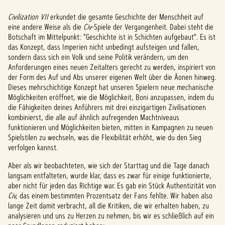
Civilization VII
erkundet die gesamte Geschichte der Menschheit auf
eine andere Weise als die
Civ
-Spiele der Vergangenheit. Dabei steht die
Botschaft im Mittelpunkt: "Geschichte ist in Schichten aufgebaut". Es ist
das Konzept, dass Imperien nicht unbedingt aufsteigen und fallen,
sondern dass sich ein Volk und seine Politik verändern, um den
Anforderungen eines neuen Zeitalters gerecht zu werden, inspiriert von
der Form des Auf und Abs unserer eigenen Welt über die Äonen hinweg.
Dieses mehrschichtige Konzept hat unseren Spielern neue mechanische
Möglichkeiten eröffnet, wie die Möglichkeit, Boni anzupassen, indem du
die Fähigkeiten deines Anführers mit drei einzigartigen Zivilisationen
kombinierst, die alle auf ähnlich aufregenden Machtniveaus
funktionieren und Möglichkeiten bieten, mitten in Kampagnen zu neuen
Spielstilen zu wechseln, was die Flexibilität erhöht, wie du den Sieg
verfolgen kannst.
Aber als wir beobachteten, wie sich der Starttag und die Tage danach
langsam entfalteten, wurde klar, dass es zwar für einige funktionierte,
aber nicht für jeden das Richtige war. Es gab ein Stück Authentizität von
Civ,
das einem bestimmten Prozentsatz der Fans fehlte. Wir haben also
lange Zeit damit verbracht, all die Kritiken, die wir erhalten haben, zu
analysieren und uns zu Herzen zu nehmen, bis wir es schließlich auf ein