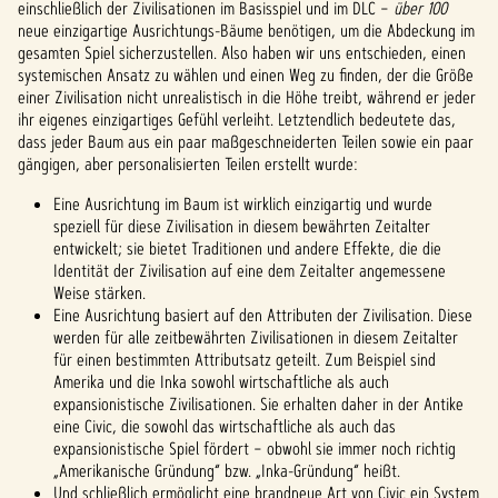
einschließlich der Zivilisationen im Basisspiel und im DLC –
über 100
neue einzigartige Ausrichtungs-Bäume benötigen, um die Abdeckung im
gesamten Spiel sicherzustellen. Also haben wir uns entschieden, einen
systemischen Ansatz zu wählen und einen Weg zu finden, der die Größe
einer Zivilisation nicht unrealistisch in die Höhe treibt, während er jeder
ihr eigenes einzigartiges Gefühl verleiht. Letztendlich bedeutete das,
dass jeder Baum aus ein paar maßgeschneiderten Teilen sowie ein paar
gängigen, aber personalisierten Teilen erstellt wurde:
Eine Ausrichtung im Baum ist wirklich einzigartig und wurde
speziell für diese Zivilisation in diesem bewährten Zeitalter
entwickelt; sie bietet Traditionen und andere Effekte, die die
Identität der Zivilisation auf eine dem Zeitalter angemessene
Weise stärken.
Eine Ausrichtung basiert auf den Attributen der Zivilisation. Diese
werden für alle zeitbewährten Zivilisationen in diesem Zeitalter
für einen bestimmten Attributsatz geteilt. Zum Beispiel sind
Amerika und die Inka sowohl wirtschaftliche als auch
expansionistische Zivilisationen. Sie erhalten daher in der Antike
eine Civic, die sowohl das wirtschaftliche als auch das
expansionistische Spiel fördert – obwohl sie immer noch richtig
„Amerikanische Gründung“ bzw. „Inka-Gründung“ heißt.
Und schließlich ermöglicht eine brandneue Art von Civic ein System