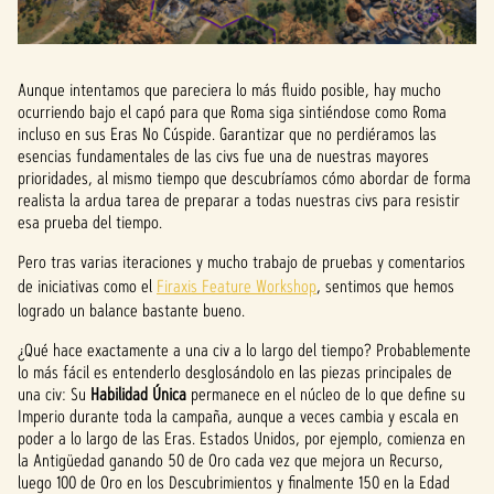
Aunque intentamos que pareciera lo más fluido posible, hay mucho
ocurriendo bajo el capó para que Roma siga sintiéndose como Roma
incluso en sus Eras No Cúspide. Garantizar que no perdiéramos las
esencias fundamentales de las civs fue una de nuestras mayores
prioridades, al mismo tiempo que descubríamos cómo abordar de forma
realista la ardua tarea de preparar a todas nuestras civs para resistir
esa prueba del tiempo.
Pero tras varias iteraciones y mucho trabajo de pruebas y comentarios
de iniciativas como el
Firaxis Feature Workshop
, sentimos que hemos
logrado un balance bastante bueno.
¿Qué hace exactamente a una civ a lo largo del tiempo? Probablemente
lo más fácil es entenderlo desglosándolo en las piezas principales de
una civ: Su
Habilidad Única
permanece en el núcleo de lo que define su
Imperio durante toda la campaña, aunque a veces cambia y escala en
poder a lo largo de las Eras. Estados Unidos, por ejemplo, comienza en
la Antigüedad ganando 50 de Oro cada vez que mejora un Recurso,
luego 100 de Oro en los Descubrimientos y finalmente 150 en la Edad