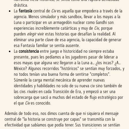
drástica.
La
fantasía
central de
Civ
es aquella que empodera a través de la
agencia. Menos simulador y más sandbox, llevar a los mayas a la
Luna o participar en un armagedón nuclear como Gandhi son
experiencias increíblemente catárticas y muy de
Civ
, porque
pueden
elegir
vivir estas historias que desafían la realidad. Al
eliminar una parte clave de esa agencia, la capacidad de generar
esa Fantasía familiar se sentía ausente.
La
consistencia
entre juego e historicidad no siempre estaba
presente, pues les pedíamos a los jugadores pasar de liderar a
esos mayas que alguna vez llegaron a la Luna a… ¿los incas? ¿A…
México? Algunos recorridos "históricos" se sentían muy forzados, y
no todos tenían una buena forma de sentirse "completos".
Súmenle la carga mental mecánica de aprender nuevas
identidades y habilidades no solo de su nueva civ sino también de
las civs
rivales
en cada Transición de Era, y empezó a ser una
sobrecarga que sacó a muchos del estado de flujo estratégico por
el que
Civ
es conocido.
Además de todo eso, nos dimos cuenta de que ni siquiera el mensaje
central de "la historia se construye por capas" se transmitía con la
efectividad que sabíamos que podía tener. Sus transiciones se sentían