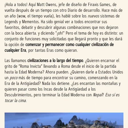
¡Hola a todos! Aquí Matt Owens, jefe de diseño de Firaxis Games, de
vuelta después de un tiempo con otro Diario de desarrollo. Hace más de
un año (wow, el tiempo vuela), les hablé sobre los
nuevos
sistemas de
Legends y Mementos. Ha sido genial ver a todos encontrar sus
favoritos, debatir y descubrir algunas combinaciones que nos dejaron
con la boca abierta. y diciendo "¡oh!" Pero el tema de hoy es distinto: un
conjunto de funciones muy solicitadas que llegará pronto y que les dará
la opción de
comenzar y permanecer como cualquier civilización de
cualquier Era
, por tantas Eras como quieran.
Las llamamos
civilizaciones a lo largo del tiempo
. ¿Quieren encarnar el
grito de “Roma Invicta” llevando a Roma desde el inicio de la partida
hasta la Edad Moderna? Ahora pueden. ¿Quieren darle a Estados Unidos
un
poco
más de tiempo para encontrar su camino, comenzando en la
Era de la Antigüedad? Nada los detiene. ¿Les encantan las montañas y
quieren pasar como los Incas desde la Antigüedad a los
Descubrimientos, pero terminar la Edad Moderna con
Nepal
?
Eso sí es
tocar la cima.