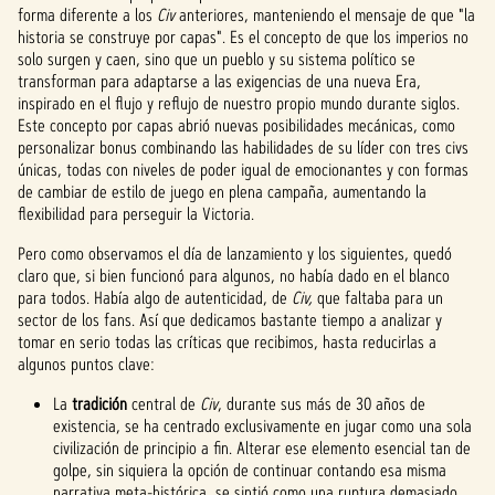
forma diferente a los
Civ
anteriores, manteniendo el mensaje de que "la
historia se construye por capas". Es el concepto de que los imperios no
solo surgen y caen, sino que un pueblo y su sistema político se
transforman para adaptarse a las exigencias de una nueva Era,
inspirado en el flujo y reflujo de nuestro propio mundo durante siglos.
Este concepto por capas abrió nuevas posibilidades mecánicas, como
personalizar bonus combinando las habilidades de su líder con tres civs
únicas, todas con niveles de poder igual de emocionantes y con formas
de cambiar de estilo de juego en plena campaña, aumentando la
flexibilidad para perseguir la Victoria.
Pero como observamos el día de lanzamiento y los siguientes, quedó
claro que, si bien funcionó para algunos, no había dado en el blanco
para todos. Había algo de autenticidad, de
Civ,
que faltaba para un
sector de los fans. Así que dedicamos bastante tiempo a analizar y
tomar en serio todas las críticas que recibimos, hasta reducirlas a
algunos puntos clave:
La
tradición
central de
Civ
, durante sus más de 30 años de
existencia, se ha centrado exclusivamente en jugar como una sola
civilización de principio a fin. Alterar ese elemento esencial tan de
golpe, sin siquiera la opción de continuar contando esa misma
narrativa meta-histórica, se sintió como una ruptura demasiado