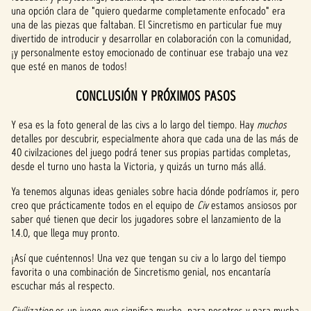
una opción clara de "quiero quedarme completamente enfocado" era
una de las piezas que faltaban. El Sincretismo en particular fue muy
divertido de introducir y desarrollar en colaboración con la comunidad,
¡y personalmente estoy emocionado de continuar ese trabajo una vez
que esté en manos de todos!
CONCLUSIÓN Y PRÓXIMOS PASOS
Y esa es la foto general de las civs a lo largo del tiempo. Hay
muchos
detalles por descubrir, especialmente ahora que cada una de las más de
40 civilzaciones del juego podrá tener sus propias partidas completas,
desde el turno uno hasta la Victoria, y quizás un turno más allá.
Ya tenemos algunas ideas geniales sobre hacia dónde podríamos ir, pero
creo que prácticamente todos en el equipo de
Civ
estamos ansiosos por
saber qué tienen que decir los jugadores sobre el lanzamiento de la
1.4.0, que llega muy pronto.
¡Así que cuéntennos! Una vez que tengan su civ a lo largo del tiempo
favorita o una combinación de Sincretismo genial, nos encantaría
escuchar más al respecto.
Civilization
es un juego que significa mucho, para nosotros y para mucha