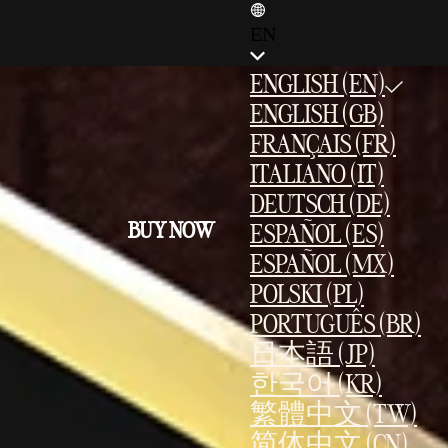
EN
ENGLISH (EN)
ENGLISH (GB)
FRANÇAIS (FR)
ITALIANO (IT)
DEUTSCH (DE)
BUY NOW
ESPAÑOL (ES)
ESPAÑOL (MX)
POLSKI (PL)
PORTUGUÊS (BR)
日本語 (JP)
한국어 (KR)
繁體中文 (TW)
简体中文 (CN)