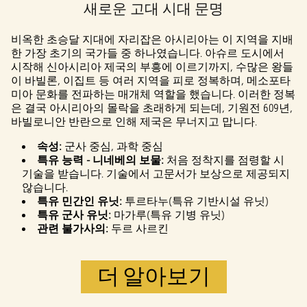
새로운 고대 시대 문명
재생을 클릭
하면
YouTube
비옥한 초승달 지대에 자리잡은 아시리아는 이 지역을 지배
의 개인 정보
한 가장 초기의 국가들 중 하나였습니다. 아슈르 도시에서
보호정책
에
시작해 신아시리아 제국의 부흥에 이르기까지, 수많은 왕들
동의하는 것
이 바빌론, 이집트 등 여러 지역을 피로 정복하며, 메소포타
으로 간주되
미아 문화를 전파하는 매개체 역할을 했습니다. 이러한 정복
며, 데이터가
은 결국 아시리아의 몰락을 초래하게 되는데, 기원전 609년,
Google 서버로
바빌로니안 반란으로 인해 제국은 무너지고 맙니다.
전송됩니다.
속성:
군사 중심, 과학 중심
특유 능력 - 니네베의 보물:
처음 정착지를 점령할 시
기술을 받습니다. 기술에서 고문서가 보상으로 제공되지
않습니다.
특유 민간인 유닛:
투르타누(특유 기반시설 유닛)
특유 군사 유닛:
마가루(특유 기병 유닛)
관련 불가사의:
두르 사르킨
더 알아보기