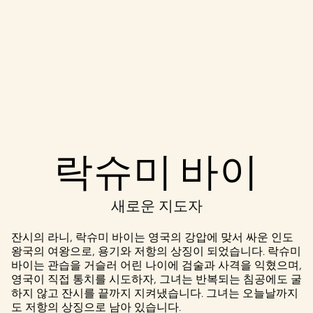
Accept
락슈미 바이
& Play
새로운 지도자
재생을 클릭
하면
YouTube
잔시의 라니, 락슈미 바이는 영국의 강압에 맞서 싸운 인도
의 개인 정보
왕국의 여왕으로, 용기와 저항의 상징이 되었습니다. 락슈미
보호정책
에
바이는 관습을 거슬러 어린 나이에 검술과 사격을 익혔으며,
동의하는 것
영국이 직접 통치를 시도하자, 그녀는 반복되는 침공에도 굴
으로 간주되
하지 않고 잔시를 끝까지 지켜냈습니다. 그녀는 오늘날까지
며, 데이터가
도 저항의 상징으로 남아 있습니다.
Google 서버로