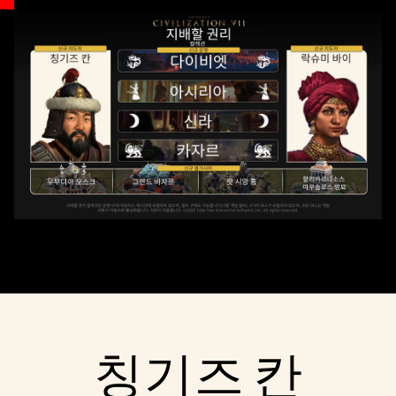
Accept
& Play
재생을 클릭
하면
YouTube
의 개인 정보
보호정책
에
동의하는 것
으로 간주되
며, 데이터가
Google 서버로
전송됩니다.
칭기즈 칸