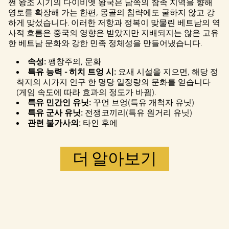
쩐 왕조 시기의 다이비엣 왕국은 남쪽의 참족 지역을 향해
보호정책
에
영토를 확장해 가는 한편, 몽골의 침략에도 굴하지 않고 강
동의하는 것
하게 맞섰습니다. 이러한 저항과 정복이 맞물린 베트남의 역
으로 간주되
사적 흐름은 중국의 영향은 받았지만 지배되지는 않은 고유
며, 데이터가
한 베트남 문화와 강한 민족 정체성을 만들어냈습니다.
Google 서버로
전송됩니다.
속성:
팽창주의, 문화
특유 능력 - 히치 트엉 시:
요새 시설을 지으면, 해당 정
착지의 시가지 인구 한 명당 일정량의 문화를 얻습니다
(게임 속도에 따라 효과의 정도가 바뀜).
특유 민간인 유닛:
꾸언 브엉(특유 개척자 유닛)
특유 군사 유닛:
전쟁코끼리(특유 원거리 유닛)
관련 불가사의:
타인 후에
더 알아보기