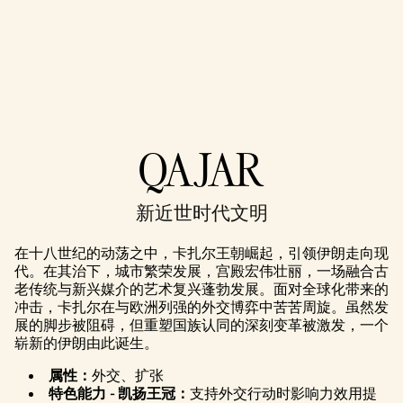
Accept
QAJAR
& Play
新近世时代文明
点击播放，
即意味着你
在十八世纪的动荡之中，卡扎尔王朝崛起，引领伊朗走向现
同意
YouTube
代。在其治下，城市繁荣发展，宫殿宏伟壮丽，一场融合古
的隐私政策
老传统与新兴媒介的艺术复兴蓬勃发展。面对全球化带来的
以及将数据
冲击，卡扎尔在与欧洲列强的外交博弈中苦苦周旋。虽然发
传输至 Google
展的脚步被阻碍，但重塑国族认同的深刻变革被激发，一个
服务器。
崭新的伊朗由此诞生。
属性：
外交、扩张
特色能力 - 凯扬王冠：
支持外交行动时影响力效用提