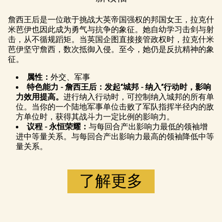
点击播放，
即意味着你
詹西王后是一位敢于挑战大英帝国强权的邦国女王，拉克什
同意
YouTube
米芭伊也因此成为勇气与抗争的象征。她自幼学习击剑与射
的隐私政策
击，从不循规蹈矩。当英国企图直接接管政权时，拉克什米
以及将数据
芭伊坚守詹西，数次抵御入侵。至今，她仍是反抗精神的象
传输至 Google
征。
服务器。
属性：
外交、军事
特色能力 - 詹西王后：发起“城邦 - 纳入”行动时，影响
力效用提高。
进行纳入行动时，可控制纳入城邦的所有单
位。当你的一个陆地军事单位击败了军队指挥半径内的敌
方单位时，获得其战斗力一定比例的影响力。
议程 - 永恒荣耀：
与每回合产出影响力最低的领袖增
进中等量关系。与每回合产出影响力最高的领袖降低中等
量关系。
了解更多