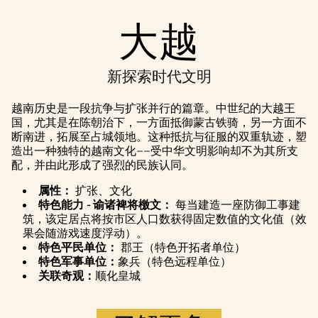
Accept
大越
& Play
新探索时代文明
点击播放，
即意味着你
越南历史是一段抗争与扩张并行的篇章。中世纪的大越王
同意
YouTube
国，尤其是在陈朝治下，一方面抵御蒙古铁骑，另一方面不
的隐私政策
断南进，拓展至占城领地。这种抵抗与征服的双重轨迹，塑
以及将数据
造出一种独特的越南文化——受中华文明影响却不为其所支
传输至 Google
配，并由此形成了强烈的民族认同。
服务器。
属性：
扩张、文化
特色能力 - 谕诸裨将檄文：
每当建造一座防御工事建
筑，该定居点将按市区人口数获得固定数值的文化值（效
果会随游戏速度浮动）。
特色平民单位：
郡王（特色开拓者单位）
特色军事单位：
象兵（特色远程单位）
关联奇观：
顺化皇城