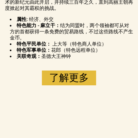
术的新纪元由此开启，并持续三百年之久，直到高丽王朝再
传输至 Google
度掀起对其霸权的挑战。
服务器。
属性:
经济、外交
特色能力 - 麻立干：
结为同盟时，两个领袖都可从对
方的首都获得一条免费的贸易路线，不过这些路线不产生
金币。
特色平民单位：
上大等（特色商人单位）
特色军事单位：
花郎（特色远程单位）
关联奇观：
圣德大王神钟
了解更多