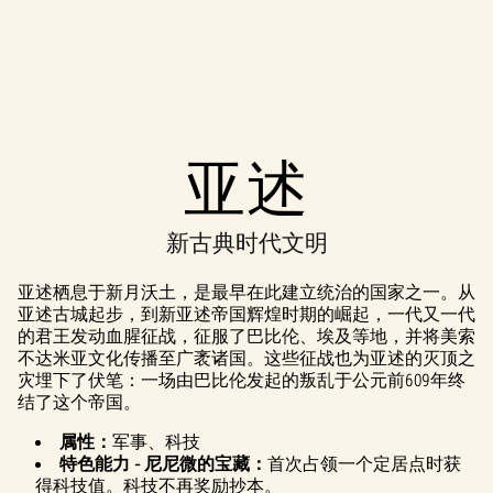
Accept
亚述
& Play
新古典时代文明
点击播放，
即意味着你
亚述栖息于新月沃土，是最早在此建立统治的国家之一。从
同意
YouTube
亚述古城起步，到新亚述帝国辉煌时期的崛起，一代又一代
的隐私政策
的君王发动血腥征战，征服了巴比伦、埃及等地，并将美索
以及将数据
不达米亚文化传播至广袤诸国。这些征战也为亚述的灭顶之
传输至 Google
灾埋下了伏笔：一场由巴比伦发起的叛乱于公元前609年终
服务器。
结了这个帝国。
属性：
军事、科技
特色能力 - 尼尼微的宝藏：
首次占领一个定居点时获
得科技值。科技不再奖励抄本。