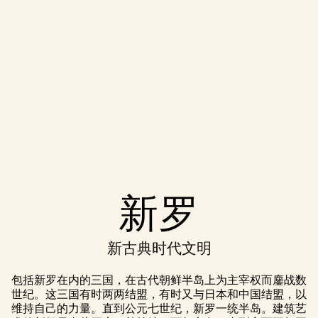
Accept
新罗
& Play
新古典时代文明
点击播放，
即意味着你
包括新罗在内的三国，在古代朝鲜半岛上为主宰权而鏖战数
同意
YouTube
世纪。这三国有时两两结盟，有时又与日本和中国结盟，以
的隐私政策
维持自己的力量。直到公元七世纪，新罗一统半岛。建筑艺
以及将数据