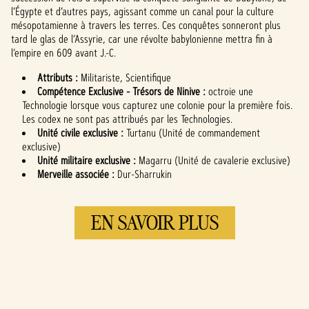
de YouTube
et le
l’Égypte et d’autres pays, agissant comme un canal pour la culture
transfert de
mésopotamienne à travers les terres. Ces conquêtes sonneront plus
données vers
tard le glas de l’Assyrie, car une révolte babylonienne mettra fin à
les serveurs de
l’empire en 609 avant J.-C.
Google.
Attributs :
Militariste, Scientifique
Compétence Exclusive - Trésors de Ninive :
octroie une
Technologie lorsque vous capturez une colonie pour la première fois.
Les codex ne sont pas attribués par les Technologies.
Unité civile exclusive :
Turtanu (Unité de commandement
exclusive)
Unité militaire exclusive :
Magarru (Unité de cavalerie exclusive)
Merveille associée :
Dur-Sharrukin
EN SAVOIR PLUS