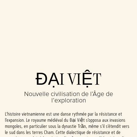
Accept
ĐẠI VIỆT
& Play
Nouvelle civilisation de l’Âge de
En cliquant sur
l’exploration
Jouer, vous
acceptez la
L’histoire vietnamienne est une danse rythmée par la résistance et
politique de
l’expansion. Le royaume médiéval du Đại Việt s’opposa aux invasions
confidentialité
mongoles, en particulier sous la dynastie Trần, même s’il s’étendit vers
de YouTube
et le
le sud dans les terres Cham. Cette dialectique de résistance et de
transfert de