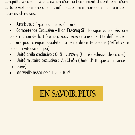
conquête a conduit à la création d’un fort sentiment d’identité et d’une
données vers
culture vietnamienne unique, influencée - mais non dominée - par des
les serveurs de
sources chinoises.
Google.
Attributs :
Expansionniste, Culturel
Compétence Exclusive - Hịch Tướng Sĩ :
Lorsque vous créez une
construction de fortification, vous recevez une quantité définie de
culture pour chaque population urbaine de cette colonie (l’effet varie
selon la vitesse du jeu).
Unité civile exclusive :
Quận vương (Unité exclusive de colons)
Unité militaire exclusive :
Voi Chiến (Unité d’attaque à distance
exclusive)
Merveille associée :
Thành Huế
EN SAVOIR PLUS