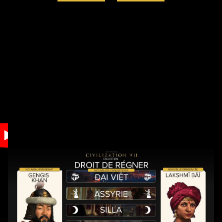
Accept
& Play
En cliquant sur
Jouer, vous
acceptez la