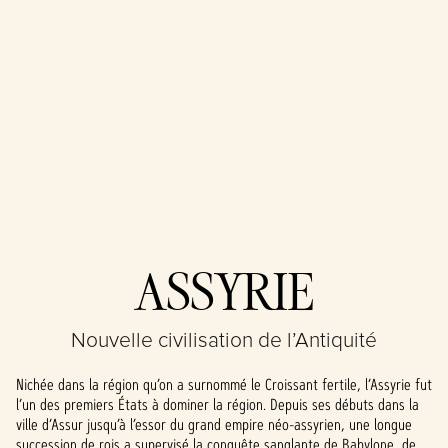
Accept
ASSYRIE
& Play
Nouvelle civilisation de l’Antiquité
En cliquant sur
Jouer, vous
Nichée dans la région qu’on a surnommé le Croissant fertile, l’Assyrie fut
acceptez la
l’un des premiers États à dominer la région. Depuis ses débuts dans la
politique de
ville d’Assur jusqu’à l’essor du grand empire néo-assyrien, une longue
confidentialité
succession de rois a supervisé la conquête sanglante de Babylone, de