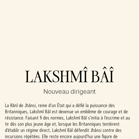
Accept
LAKSHMÎ BÂÎ
& Play
Nouveau dirigeant
En cliquant sur
Jouer, vous
La Rânî de Jhânsi, reine d’un État qui a défié la puissance des
acceptez la
Britanniques, Lakshmî Bâî est devenue un emblème de courage et de
politique de
résistance. Faisant fi des normes, Lakshmî Bâî s’initia à l’escrime et au
confidentialité
tir dès son plus jeune âge et, lorsque les Britanniques tentèrent
de YouTube
et le
d’établir un régime direct, Lakshmî Bâî défendit Jhânsi contre des
transfert de
incursions répétées. Elle reste encore aujourd’hui une figure de
données vers