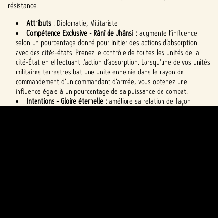
résistance.
les serveurs de
Google.
Attributs :
Diplomatie, Militariste
Compétence Exclusive - Rânî de Jhânsi :
augmente l’influence
selon un pourcentage donné pour initier des actions d’absorption
avec des cités-états. Prenez le contrôle de toutes les unités de la
cité-État en effectuant l’action d’absorption. Lorsqu’une de vos unités
militaires terrestres bat une unité ennemie dans le rayon de
commandement d’un commandant d’armée, vous obtenez une
influence égale à un pourcentage de sa puissance de combat.
Intentions - Gloire éternelle :
améliore sa relation de façon
moyenne avec le dirigeant qui possède le moins d’influence par tour.
Dégrade sa relation de façon modérée avec le dirigeant possédant la
plus grande influence par tour.
EN SAVOIR PLUS