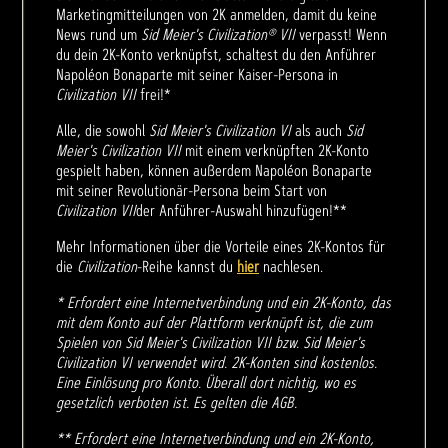
Marketingmitteilungen von 2K anmelden, damit du keine
News rund um
Sid Meier's Civilization® VII
verpasst! Wenn
du dein 2K-Konto verknüpfst, schaltest du den Anführer
Napoléon Bonaparte mit seiner Kaiser-Persona in
Civilization VII
frei!*
Alle, die sowohl
Sid Meier's Civilization VI
als auch
Sid
Meier's Civilization VII
mit einem verknüpften 2K-Konto
gespielt haben, können außerdem Napoléon Bonaparte
mit seiner Revolutionär-Persona beim Start von
Civilization VII
der Anführer-Auswahl hinzufügen!**
Mehr Informationen über die Vorteile eines 2K-Kontos für
die
Civilization
-Reihe kannst du
hier
nachlesen.
* Erfordert eine Internetverbindung und ein 2K-Konto, das
mit dem Konto auf der Plattform verknüpft ist, die zum
Spielen von Sid Meier's Civilization VII bzw. Sid Meier's
Civilization VI verwendet wird. 2K-Konten sind kostenlos.
Eine Einlösung pro Konto. Überall dort nichtig, wo es
gesetzlich verboten ist. Es gelten die AGB.
** Erfordert eine Internetverbindung und ein 2K-Konto,