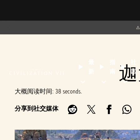
⚠
最
指
社
迦
新
南
区
大概阅读时间
38 seconds
分享到社交媒体