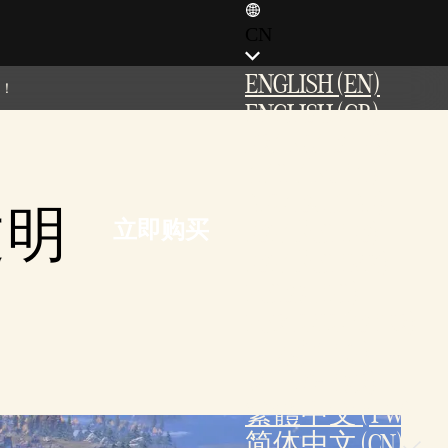
CN
ENGLISH (EN)
新！
ENGLISH (GB)
FRANÇAIS (FR)
ITALIANO (IT)
DEUTSCH (DE)
文明
立即购买
ESPAÑOL (ES)
ESPAÑOL (MX)
POLSKI (PL)
PORTUGUÊS (BR)
日本語 (JP)
한국어 (KR)
繁體中文 (TW)
简体中文 (CN)