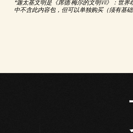
*迦太基文明是《席德·梅尔的文明VII》：世
中不含此内容包，但可以单独购买（须有基础