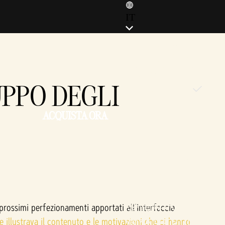
IT
ENGLISH (EN)
ENGLISH (GB)
FRANÇAIS (FR)
UPPO DEGLI
ITALIANO (IT)
DEUTSCH (DE)
ACQUISTA ORA
ESPAÑOL (ES)
ESPAÑOL (MX)
POLSKI (PL)
PORTUGUÊS (BR)
日本語 (JP)
한국어 (KR)
繁體中文 (TW)
rossimi perfezionamenti apportati all'interfaccia
e illustrava il contenuto e le motivazioni che ci hanno
简体中文 (CN)