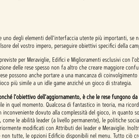
 uno degli elementi dell'interfaccia utente più importanti, se
lsore del vostro impero, perseguire obiettivi specifici della ca
eviste per Meraviglie, Edifici e Miglioramenti esclusivi con l'ob
azione delle rese spesso non fa altro che creare maggiore confu
te rese possono anche portare a una mancanza di coinvolgimento 
ioco più simile a un idle game anziché un gioco di strategia.
 nonché l'obiettivo dell'aggiornamento, è che le rese fungono d
le in quel momento. Qualcosa di fantastico in teoria, ma ricor
n inconveniente dovuto alla complessità del gioco, in quanto so
come le abilità leader (a livello permanente), le politiche social
riormente modificati con Attributi dei leader e Meraviglie. Inoltr
non tutte, le opzioni Edificio disponibili nel menu. Tutto ciò c