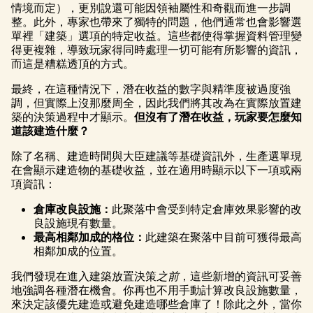
情境而定），更別說還可能因領袖屬性和奇觀而進一步調
整。此外，專家也帶來了獨特的問題，他們通常也會影響選
單裡「建築」選項的特定收益。這些都使得掌握資料管理變
得更複雜，導致玩家得同時處理一切可能有所影響的資訊，
而這是糟糕透頂的方式。
最終，在這種情況下，潛在收益的數字與精準度被過度強
調，但實際上沒那麼周全，因此我們將其改為在實際放置建
築的決策過程中才顯示。
但沒有了潛在收益，玩家要怎麼知
道該建造什麼？
除了名稱、建造時間與大臣建議等基礎資訊外，生產選單現
在會顯示建造物的基礎收益，並在適用時顯示以下一項或兩
項資訊：
倉庫改良設施：
此聚落中會受到特定倉庫效果影響的改
良設施現有數量。
最高相鄰加成的格位：
此建築在聚落中目前可獲得最高
相鄰加成的位置。
我們發現在進入建築放置決策
之前
，這些新增的資訊可妥善
地強調各種潛在機會。你再也不用手動計算改良設施數量，
來決定該優先建造或避免建造哪些倉庫了！除此之外，當你