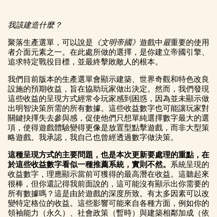
我該建造什麼？
聚落生產選單，可以說是
《文明帝國》
遊戲中
最
重要的使用
者介面元素之一。在此處所做的選擇，是你建立帝國引擎、
追求特定戰役目標，並最終擊敗敵人的根本。
我們目前版本的生產選單會顯示建築、世界奇觀和特色改良
設施的預期收益，旨在協助玩家做出決定。然而，我們發現
這些收益的呈現方式經常令玩家感到困惑，因為並未顯示做
出明智決策所需的所有數據。這些收益數字也可能讓玩家對
關鍵抉擇失去參與感，促使他們只想單純選擇數字最大的選
項，使得遊戲體驗變得更像是放置型點擊遊戲，而非大型策
略遊戲。我承認，我自己也曾經透過數字做決策。
這種呈現方式的主要問題，也是本次更新要處理的重點，在
於這些收益數字看似一種推薦系統，實則不然。
系統呈現的
收益數字，理應顯示當前可獲得的最高潛在收益。這聽起來
很棒，但你還記得我前面說的，這可能沒有顯示出你需要的
所有數據嗎？這是由於遊戲的深度所致。有太多因素可以改
變特定格位的收益。這些影響可能來自各種方面，例如你的
領袖能力（永久）、社會政策（暫時）與建築相鄰加成（依