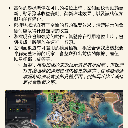
當你的游標懸停在可用的格位上時，左側面板會動態更
新，顯示聚落收益變動、翻新增建效果，以及該格位類
型的任何變化。
鄰接地域現在有了全新的箭頭視覺效果，清楚顯示你會
從何處取得什麼類型的收益。
游標現在會加強你的動作，當懸停在可用格位上時，會
切換成「將我放在這裡」箭頭。
左側面板還有可選用的擴展檢視，很適合像我這樣想要
瞭解完整細節的玩家，會整齊列出前後的數據、差值，
以及相鄰加成等等。
目前，相鄰加成的來源標示還是有所限制，但我們
打算讓這樣的詳細檢視內容更加詳盡，使你能清楚
掌握相鄰加成背後的具體原因，例如馬丘比丘或特
定社會政策之類。