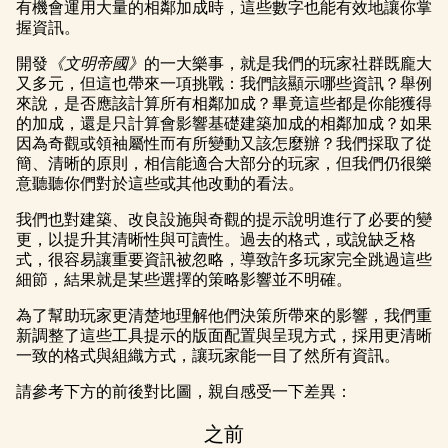
有機會運用大量的相鄰加成時，這些數字也能有效地讓你掌
握資訊。
開發
《文明帝國》
的一大樂事，就是我們的玩家社群既龐大
又多元，但這也帶來一項挑戰：我們該顯示哪些資訊？舉例
來說，是否應該計算所有相鄰加成？畢竟這些都是你能獲得
的加成，還是只計算會影響基礎建築加成的相鄰加成？如果
因為奇觀或領袖屬性而有所變動又該怎麼辦？我們採取了從
簡、清晰的原則，相信能適合大部分的玩家，但我們仍很樂
意聽聽你們對於這些或其他改動的看法。
我們也對建築、改良設施與奇觀的提示說明進行了必要的變
更，以提升其清晰性與可讀性。過去的格式，或說缺乏格
式，很容易讓重要資訊被忽略，導致許多玩家完全跳過這些
細節，結果就是某些選擇的策略影響並不明確。
為了幫助玩家更清楚地理解他們決策所帶來的影響，我們重
新調整了這些工具提示的版面配置與呈現方式，採用更清晰
一致的格式與組織方式，讓玩家能一目了然所有資訊。
請參考下方的前後對比圖，親自感受一下差異：
之前