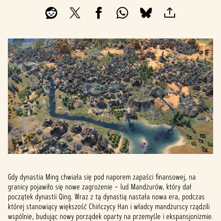
Gdy dynastia Ming chwiała się pod naporem zapaści finansowej, na
granicy pojawiło się nowe zagrożenie – lud Mandżurów, który dał
początek dynastii Qing. Wraz z tą dynastią nastała nowa era, podczas
której stanowiący większość Chińczycy Han i władcy mandżurscy rządzili
wspólnie, budując nowy porządek oparty na przemyśle i ekspansjonizmie.