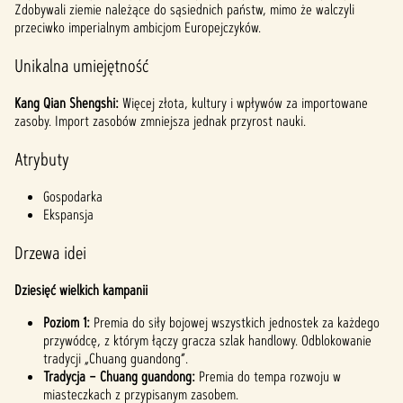
Zdobywali ziemie należące do sąsiednich państw, mimo że walczyli
przeciwko imperialnym ambicjom Europejczyków.
Unikalna umiejętność
Kang Qian Shengshi:
Więcej złota, kultury i wpływów za importowane
zasoby. Import zasobów zmniejsza jednak przyrost nauki.
Atrybuty
Gospodarka
Ekspansja
Drzewa idei
Dziesięć wielkich kampanii
Poziom 1:
Premia do siły bojowej wszystkich jednostek za każdego
przywódcę, z którym łączy gracza szlak handlowy. Odblokowanie
tradycji „Chuang guandong”.
Tradycja – Chuang guandong:
Premia do tempa rozwoju w
miasteczkach z przypisanym zasobem.