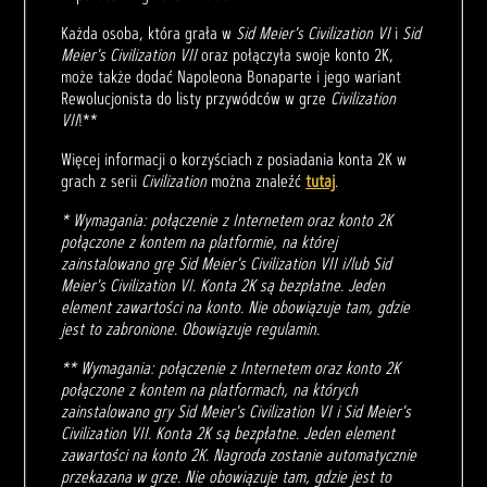
Każda osoba, która grała w
Sid Meier's Civilization VI
i
Sid
Meier's Civilization VII
oraz połączyła swoje konto 2K,
może także dodać Napoleona Bonaparte i jego wariant
Rewolucjonista do listy przywódców w grze
Civilization
VII
!**
Więcej informacji o korzyściach z posiadania konta 2K w
grach z serii
Civilization
można znaleźć
tutaj
.
* Wymagania: połączenie z Internetem oraz konto 2K
połączone z kontem na platformie, na której
zainstalowano grę Sid Meier's Civilization VII i/lub Sid
Meier's Civilization VI. Konta 2K są bezpłatne. Jeden
element zawartości na konto. Nie obowiązuje tam, gdzie
jest to zabronione. Obowiązuje regulamin.
** Wymagania: połączenie z Internetem oraz konto 2K
połączone z kontem na platformach, na których
zainstalowano gry Sid Meier's Civilization VI i Sid Meier's
Civilization VII. Konta 2K są bezpłatne. Jeden element
zawartości na konto 2K. Nagroda zostanie automatycznie
przekazana w grze. Nie obowiązuje tam, gdzie jest to