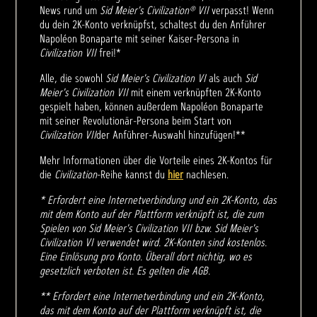
News rund um
Sid Meier's Civilization® VII
verpasst! Wenn
du dein 2K-Konto verknüpfst, schaltest du den Anführer
Napoléon Bonaparte mit seiner Kaiser-Persona in
Civilization VII
frei!*
Alle, die sowohl
Sid Meier's Civilization VI
als auch
Sid
Meier's Civilization VII
mit einem verknüpften 2K-Konto
gespielt haben, können außerdem Napoléon Bonaparte
mit seiner Revolutionär-Persona beim Start von
Civilization VII
der Anführer-Auswahl hinzufügen!**
Mehr Informationen über die Vorteile eines 2K-Kontos für
die
Civilization
-Reihe kannst du
hier
nachlesen.
* Erfordert eine Internetverbindung und ein 2K-Konto, das
mit dem Konto auf der Plattform verknüpft ist, die zum
Spielen von Sid Meier's Civilization VII bzw. Sid Meier's
Civilization VI verwendet wird. 2K-Konten sind kostenlos.
Eine Einlösung pro Konto. Überall dort nichtig, wo es
gesetzlich verboten ist. Es gelten die AGB.
** Erfordert eine Internetverbindung und ein 2K-Konto,
das mit dem Konto auf der Plattform verknüpft ist, die