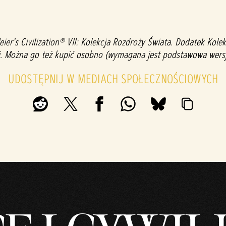
ier's Civilization® VII: Kolekcja Rozdroży Świata. Dodatek Kole
ieli. Można go też kupić osobno (wymagana jest podstawowa wersj
UDOSTĘPNIJ W MEDIACH SPOŁECZNOŚCIOWYCH