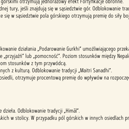
 górskimi otrzymują jednorazowy efekt Fortyfikacje obronne.
nej tury, jeśli znajdują się w sąsiedztwie gór. Odblokowanie trad
e się w sąsiedztwie pola górskiego otrzymują premię do siły bojo
owanie działania „Podarowanie Gurkhi” umożliwiającego przeka
ie „przyjaźń” lub „pomocność”. Poziom stosunków między Nepal
ziom stosunków z tym przywódcą.
ch z kulturą. Odblokowanie tradycji „Maitri Sanadhi”.
 osiedli, otrzymuje procentową premię do wpływów na rozpoczęcie
 dzieła. Odblokowanie tradycji „Himāl”.
kich w stolicy. W przypadku pól górskich w innych osiedlach pr