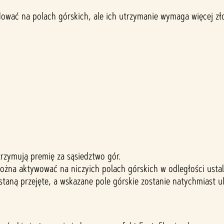
ać na polach górskich, ale ich utrzymanie wymaga więcej zło
rzymują premię za sąsiedztwo gór.
żna aktywować na niczyich polach górskich w odległości ustalon
taną przejęte, a wskazane pole górskie zostanie natychmiast u