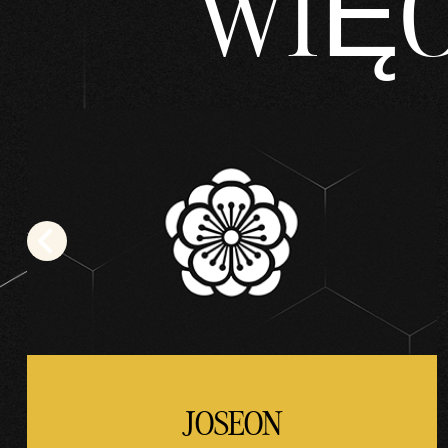
WIĘC
JOSEON