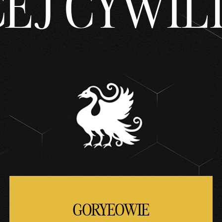
EJ CYWILI
GORYEOWIE