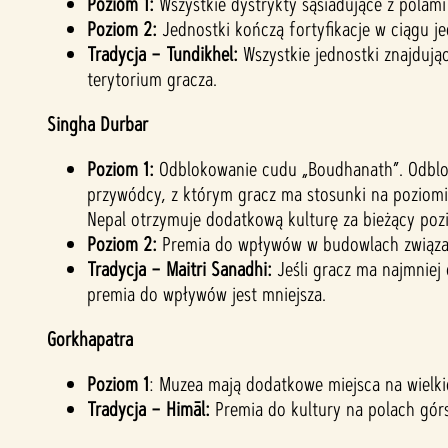
Poziom 1:
Wszystkie dystrykty sąsiadujące z polami
Poziom 2:
Jednostki kończą fortyfikacje w ciągu jed
Tradycja – Tundikhel:
Wszystkie jednostki znajdując
terytorium gracza.
Singha Durbar
Poziom 1:
Odblokowanie cudu „Boudhanath”. Odblok
przywódcy, z którym gracz ma stosunki na poziom
Nepal otrzymuje dodatkową kulturę za bieżący po
Poziom 2:
Premia do wpływów w budowlach związany
Tradycja – Maitri Sanadhi:
Jeśli gracz ma najmniej
premia do wpływów jest mniejsza.
Gorkhapatra
Poziom 1
: Muzea mają dodatkowe miejsca na wielkie
Tradycja – Himāl:
Premia do kultury na polach górs