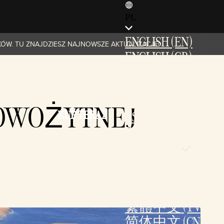
PL
ENGLISH (EN)
KÓW. TU ZNAJDZIESZ NAJNOWSZE AKTUALIZACJE!
ENGLISH (GB)
FRANÇAIS (FR)
ITALIANO (IT)
DEUTSCH (DE)
NOWOŻYTNEJ
KUP TERAZ
ESPAÑOL (ES)
ESPAÑOL (MX)
POLSKI (PL)
PORTUGUÊS (BR)
日本語 (JP)
한국어 (KR)
繁體中文 (TW)
简体中文 (CN)