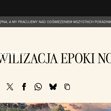
TĘPNA, A MY PRACUJEMY NAD ODŚWIEŻENIEM WSZYSTKICH PORADNI
YWILIZACJA EPOKI 
OŁECZNOŚĆ
WSPARCIE