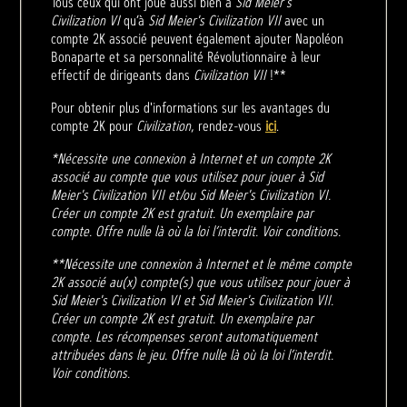
Tous ceux qui ont joué aussi bien à
Sid Meier's
Civilization VI
qu’à
Sid Meier's Civilization VII
avec un
compte 2K associé peuvent également ajouter Napoléon
Bonaparte et sa personnalité Révolutionnaire à leur
effectif de dirigeants dans
Civilization VII
!**
Pour obtenir plus d'informations sur les avantages du
compte 2K pour
Civilization
, rendez-vous
ici
.
*Nécessite une connexion à Internet et un compte 2K
associé au compte que vous utilisez pour jouer à Sid
Meier's Civilization VII et/ou Sid Meier's Civilization VI.
Créer un compte 2K est gratuit. Un exemplaire par
compte. Offre nulle là où la loi l’interdit. Voir conditions.
**Nécessite une connexion à Internet et le même compte
2K associé au(x) compte(s) que vous utilisez pour jouer à
Sid Meier's Civilization VI et Sid Meier's Civilization VII.
Créer un compte 2K est gratuit. Un exemplaire par
compte. Les récompenses seront automatiquement
attribuées dans le jeu. Offre nulle là où la loi l’interdit.
Voir conditions.