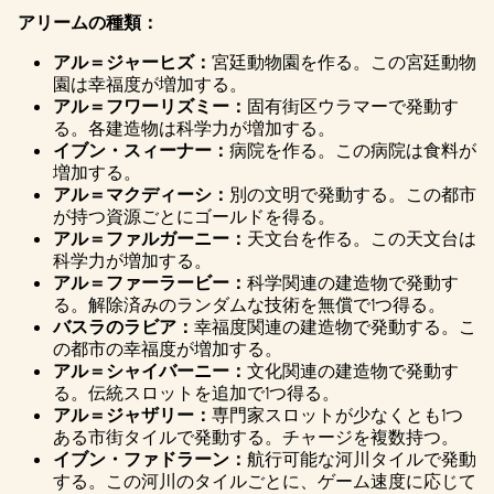
アリームの種類：
アル＝ジャーヒズ：
宮廷動物園を作る。この宮廷動物
園は幸福度が増加する。
アル＝フワーリズミー：
固有街区ウラマーで発動す
る。各建造物は科学力が増加する。
イブン・スィーナー：
病院を作る。この病院は食料が
増加する。
アル＝マクディーシ：
別の文明で発動する。この都市
が持つ資源ごとにゴールドを得る。
アル＝ファルガーニー：
天文台を作る。この天文台は
科学力が増加する。
アル＝ファーラービー：
科学関連の建造物で発動す
る。解除済みのランダムな技術を無償で1つ得る。
バスラのラビア：
幸福度関連の建造物で発動する。こ
の都市の幸福度が増加する。
アル＝シャイバーニー：
文化関連の建造物で発動す
る。伝統スロットを追加で1つ得る。
アル＝ジャザリー：
専門家スロットが少なくとも1つ
ある市街タイルで発動する。チャージを複数持つ。
イブン・ファドラーン：
航行可能な河川タイルで発動
する。この河川のタイルごとに、ゲーム速度に応じて