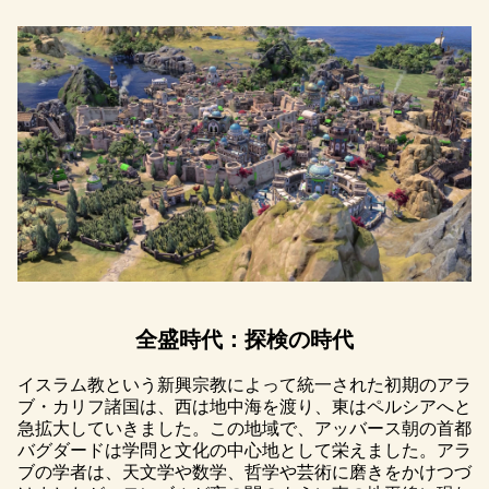
全盛時代：探検の時代
イスラム教という新興宗教によって統一された初期のアラ
ブ・カリフ諸国は、西は地中海を渡り、東はペルシアへと
急拡大していきました。この地域で、アッバース朝の首都
バグダードは学問と文化の中心地として栄えました。アラ
ブの学者は、天文学や数学、哲学や芸術に磨きをかけつづ