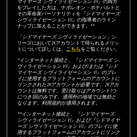
マイヤーズ シヴィライゼーション VII』
の両方
をプレイした方は、ナポレオン・ボナパルトと
その革命家パーソナリティを
『シドマイヤーズ
シヴィライゼーション VII』
の指導者のライン
ナップに加えることができます。**
「シドマイヤーズ シヴィライゼーション」
シ
リーズにおいて2Kアカウントで得られるメリッ
トについて詳しくは、
こちら
をご覧ください。
*インターネット接続と、『シドマイヤーズ シ
ヴィライゼーション VII』および/または『シド
マイヤーズ シヴィライゼーション VI』のプレ
イに使用するプラットフォームのアカウントに
リンクされた2Kアカウントが必要です。2Kアカ
ウントは無料です。受け取りはアカウント1つ
につき1回のみです。適用外の地域では無効と
なります。利用規約が適用されます。
**インターネット接続と、『シドマイヤーズ
シヴィライゼーション VI』および『シドマイヤ
ーズ シヴィライゼーション VII』のプレイに使
用するプラットフォームのアカウントにリンク