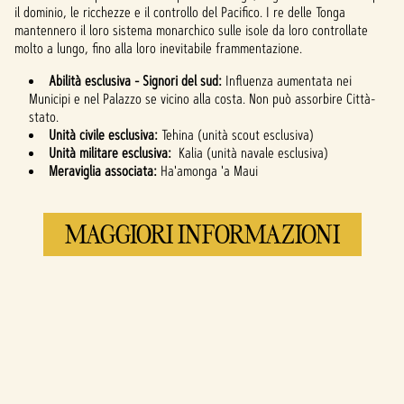
YouTube
e il
il dominio, le ricchezze e il controllo del Pacifico. I re delle Tonga
trasferimento
mantennero il loro sistema monarchico sulle isole da loro controllate
dei dati ai
molto a lungo, fino alla loro inevitabile frammentazione.
server di
Google.
Abilità esclusiva - Signori del sud:
Influenza aumentata nei
Municipi e nel Palazzo se vicino alla costa. Non può assorbire Città-
stato.
Unità civile esclusiva:
Tehina (unità scout esclusiva)
Unità militare esclusiva:
Kalia (unità navale esclusiva)
Meraviglia associata:
Ha'amonga 'a Maui
MAGGIORI INFORMAZIONI