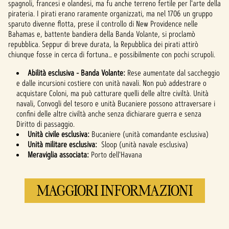
spagnoli, francesi e olandesi, ma fu anche terreno fertile per l'arte della
server di
pirateria. I pirati erano raramente organizzati, ma nel 1706 un gruppo
Google.
sparuto divenne flotta, prese il controllo di New Providence nelle
Bahamas e, battente bandiera della Banda Volante, si proclamò
repubblica. Seppur di breve durata, la Repubblica dei pirati attirò
chiunque fosse in cerca di fortuna… e possibilmente con pochi scrupoli.
Abilità esclusiva - Banda Volante:
Rese aumentate dal saccheggio
e dalle incursioni costiere con unità navali. Non può addestrare o
acquistare Coloni, ma può catturare quelli delle altre civiltà. Unità
navali, Convogli del tesoro e unità Bucaniere possono attraversare i
confini delle altre civiltà anche senza dichiarare guerra e senza
Diritto di passaggio.
Unità civile esclusiva:
Bucaniere (unità comandante esclusiva)
Unità militare esclusiva:
Sloop (unità navale esclusiva)
Meraviglia associata:
Porto dell'Havana
MAGGIORI INFORMAZIONI