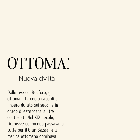
Accept
OTTOMANI
& Play
Nuova civiltà
Cliccando su
Gioca, accetti la
Dalle rive del Bosforo, gli
politica sulla
ottomani furono a capo di un
privacy di
impero durato sei secoli e in
YouTube
e il
grado di estendersi su tre
trasferimento
continenti. Nel XIX secolo, le
dei dati ai
ricchezze del mondo passavano
server di
tutte per il Gran Bazaar e la
Google.
marina ottomana dominava i