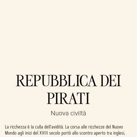
Accept
REPUBBLICA DEI
& Play
PIRATI
Cliccando su
Gioca, accetti la
politica sulla
Nuova civiltà
privacy di
YouTube
e il
La ricchezza è la culla dell'avidità. La corsa alle ricchezze del Nuovo
trasferimento
Mondo agli inizi del XVIII secolo portò allo scontro aperto tra inglesi,
dei dati ai