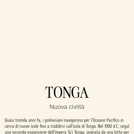
Accept
TONGA
& Play
Nuova civiltà
Cliccando su
Gioca, accetti la
Quasi tremila anni fa, i polinesiani navigarono per l'Oceano Pacifico in
politica sulla
cerca di nuove isole fino a stabilirsi sull'isola di Tonga. Nel 1000 d.C. seguì
privacy di
una seconda espansione dell'impero Tu'i Tonga, segnata da una lotta per