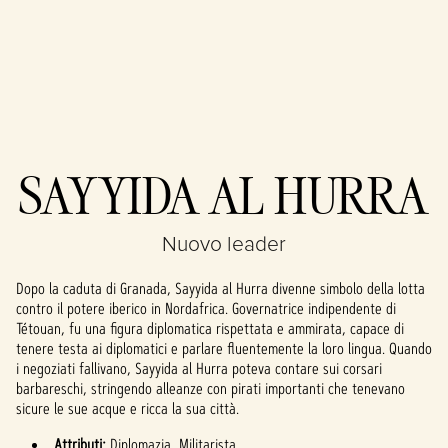
Accept
SAYYIDA AL HURRA
& Play
Nuovo leader
Cliccando su
Gioca, accetti la
Dopo la caduta di Granada, Sayyida al Hurra divenne simbolo della lotta
politica sulla
contro il potere iberico in Nordafrica. Governatrice indipendente di
privacy di
Tétouan, fu una figura diplomatica rispettata e ammirata, capace di
YouTube
e il
tenere testa ai diplomatici e parlare fluentemente la loro lingua. Quando
trasferimento
i negoziati fallivano, Sayyida al Hurra poteva contare sui corsari
dei dati ai
barbareschi, stringendo alleanze con pirati importanti che tenevano
server di
sicure le sue acque e ricca la sua città.
Google.
Attributi:
Diplomazia, Militarista