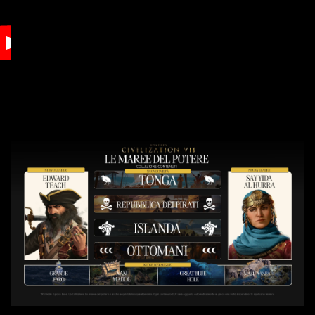
Accept
& Play
Cliccando su
Gioca, accetti la
politica sulla
privacy di
YouTube
e il
trasferimento
dei dati ai
server di
Google.