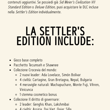
contenuti aggiuntivi. Se possiedi già
Sid Meier's Civilization VII
Standard Edition
o
Deluxe Edition
, puoi acquistare le DLC incluse
nella
Settler's Edition
individualmente.
LA SETTLER'S
EDITION INCLUDE:
Gioco base completo
Pacchetto Tecumseh e Shawnee
Collezione Crocevia del mondo:
2 nuovi leader: Ada Lovelace, Simón Bolívar
4 civiltà: Cartagine, Gran Bretagna, Nepal, Bulgaria
4 meraviglie naturali: Machapuchare, Monte Fuji, Vihren,
Vinicunca
1 stemma cosmetico bonus
Collezione Il diritto di governare:
2 leader: Genghis Khan, Lakshmibai
4 civiltà: Assiria, Dai Viet, Qajar, Silla