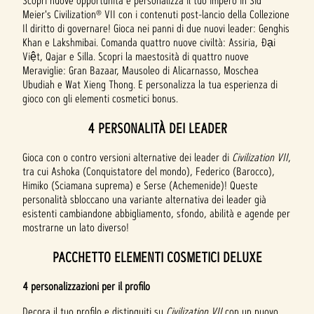
Scopri nuove opportunità e personalizza il tuo impero in Sid
Meier's Civilization® VII con i contenuti post-lancio della Collezione
Il diritto di governare! Gioca nei panni di due nuovi leader: Genghis
Khan e Lakshmibai. Comanda quattro nuove civiltà: Assiria, Đại
Việt, Qajar e Silla. Scopri la maestosità di quattro nuove
Meraviglie: Gran Bazaar, Mausoleo di Alicarnasso, Moschea
Ubudiah e Wat Xieng Thong. E personalizza la tua esperienza di
gioco con gli elementi cosmetici bonus.
4 PERSONALITÀ DEI LEADER
Gioca con o contro versioni alternative dei leader di
Civilization VII
,
tra cui Ashoka (Conquistatore del mondo), Federico (Barocco),
Himiko (Sciamana suprema) e Serse (Achemenide)! Queste
personalità sbloccano una variante alternativa dei leader già
esistenti cambiandone abbigliamento, sfondo, abilità e agende per
mostrarne un lato diverso!
PACCHETTO ELEMENTI COSMETICI DELUXE
4 personalizzazioni per il profilo
Decora il tuo profilo e distinguiti su
Civilization VII
con un nuovo