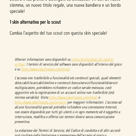
stemma, un nuovo titolo regale, una nuova bandiera e un bordo
speciale!
1 skin alternativa per lo scout
Cambia l'aspetto del tuo scout con questa skin speciale!
Ulteriori informazioni sono disponibili su:
https://civilization.2k.com/civ-
vii/faq/
. I termini di servizio del software sono disponibili all'interno del gioco
e su
https://www.take2games.com/legal/
.
L'accesso non trasferibile a funzionalità e/o contenuti speciali, quali elementi
sbloccabili/scaricabili/online e contenuti bonus/servizi/funzionalità/servizi
multigiocatore, potrebbero richiedere un codice seriale monouso, costi
aggiuntivi e/o la registrazione di un account online non trasferibile (età
minima variabile). Visita
https://www.take2games.com/legal/
e
https://www.take2games.com/privacy/
per maggiori informazioni. L'accesso ad
alcune funzionalità speciali potrebbe richiedere una connessione Internet,
non essere disponibile per tutti gli utenti o in ogni momento ed è soggetto a
interruzione, modifica o offerta con termini diversi senza comunicazione
preventiva.
La violazione dei Termini di Servizio, del Codice di condotta o di altri accordi
può risultare nella limitazione o sospensione dell'accesso al gioco o