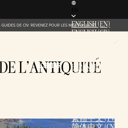
FR
ENGLISH (EN)
 GUIDES DE CIV. REVENEZ POUR LES MISES À JOUR!
ENGLISH (GB)
FRANÇAIS (FR)
ITALIANO (IT)
DEUTSCH (DE)
 DE L'ANTIQUITÉ
ACHETER
ESPAÑOL (ES)
ESPAÑOL (MX)
POLSKI (PL)
PORTUGUÊS (BR)
日本語 (JP)
한국어 (KR)
繁體中文 (TW)
简体中文 (CN)