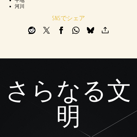
平地
河川
SNSでシェア
さらなる文
明