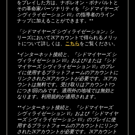
をプレイした方は、ナポレオン・ボナパルトと
その革命家パーソナリティを
『シドマイヤーズ
シヴィライゼーション VII』
の指導者のライン
ナップに加えることができます。**
「シドマイヤーズ シヴィライゼーション」
シ
リーズにおいて2Kアカウントで得られるメリッ
トについて詳しくは、
こちら
をご覧ください。
*インターネット接続と、『シドマイヤーズ シ
ヴィライゼーション VII』および/または『シド
マイヤーズ シヴィライゼーション VI』のプレ
イに使用するプラットフォームのアカウントに
リンクされた2Kアカウントが必要です。2Kアカ
ウントは無料です。受け取りはアカウント1つ
につき1回のみです。適用外の地域では無効と
なります。利用規約が適用されます。
**インターネット接続と、『シドマイヤーズ
シヴィライゼーション VI』および『シドマイヤ
ーズ シヴィライゼーション VII』のプレイに使
用するプラットフォームのアカウントにリンク
された2Kアカウントが必要です。2Kアカウント