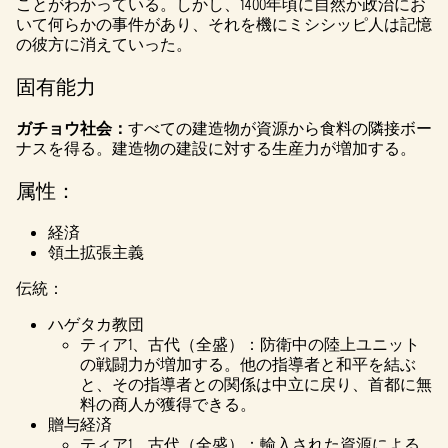
ことがわかっている。しかし、1400年頃に自然か政治にお
いて何らかの事件があり、それを機にミシシッピ人は記憶
の彼方に消えていった。
固有能力
ガチョウ社会：
すべての建造物が資源から食料の隣接ボー
ナスを得る。建造物の建設に対する生産力が増加する。
属性：
経済
領土拡張主義
伝統：
ハゲタカ教団
ティア1、古代（全盛）：防衛中の陸上ユニット
の戦闘力が増加する。他の指導者と和平を結ぶ
と、その指導者との関係は中立に戻り、首都に無
料の商人が獲得できる。
贈与経済
ティア1、古代（全盛）：輸入された資源による