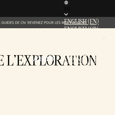
FR
ENGLISH (EN)
 GUIDES DE CIV. REVENEZ POUR LES MISES À JOUR!
ENGLISH (GB)
FRANÇAIS (FR)
ITALIANO (IT)
DEUTSCH (DE)
DE L’EXPLORATION
ACHETER
ESPAÑOL (ES)
ESPAÑOL (MX)
POLSKI (PL)
PORTUGUÊS (BR)
日本語 (JP)
한국어 (KR)
繁體中文 (TW)
简体中文 (CN)