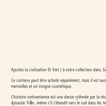
A
c
Ajoutez la civilisation Di Viet t à votre collection dans
Si
c
Ce contenu peut être acheté séparément, mais il est auss
merveilles et un insigne cosmétique.
e
L’histoire vietnamienne est une danse rythmée par la ré
p
dynastie Trần, même s’il s’étendit vers le sud dans les t