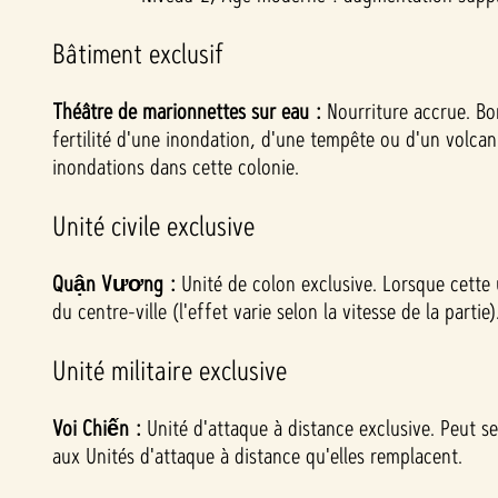
fert
de
Bâtiment exclusif
donn
ées
Théâtre de marionnettes sur eau :
Nourriture accrue. Bon
vers
fertilité d'une inondation, d'une tempête ou d'un volcan.
les
inondations dans cette colonie.
serve
urs
Unité civile exclusive
de
Goog
Quận Vương :
Unité de colon exclusive. Lorsque cette 
le.
du centre-ville (l'effet varie selon la vitesse de la partie)
Unité militaire exclusive
Voi Chiến :
Unité d'attaque à distance exclusive. Peut s
aux Unités d'attaque à distance qu'elles remplacent.