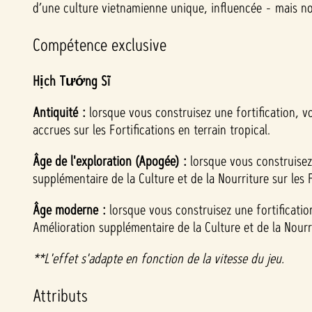
d’une culture vietnamienne unique, influencée - mais n
t
Compétence exclusive
&
P
Hịch Tướng Sĩ
l
Antiquité :
lorsque vous construisez une fortification, v
accrues sur les Fortifications en terrain tropical.
a
Âge de l'exploration (Apogée) :
lorsque vous construisez
y
supplémentaire de la Culture et de la Nourriture sur les F
Âge moderne :
lorsque vous construisez une fortificati
Amélioration supplémentaire de la Culture et de la Nourrit
En
cliqu
**L'effet s'adapte en fonction de la vitesse du jeu.
ant
sur
Attributs
Joue