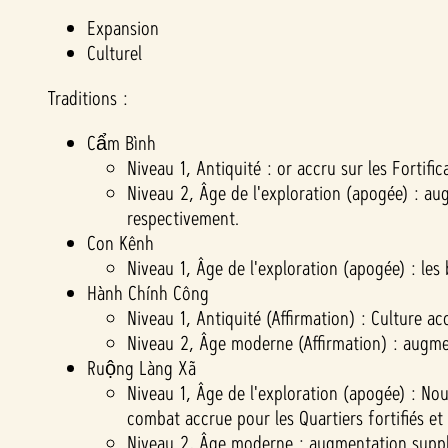
r,
Expansion
vous
Culturel
acce
ptez
Traditions :
la
politi
Cẩm Bình
Niveau 1, Antiquité : or accru sur les Fortifi
que
Niveau 2, Âge de l'exploration (apogée) : aug
de
respectivement.
confi
Con Kênh
denti
Niveau 1, Âge de l'exploration (apogée) : les
alité
Hành Chính Công
Niveau 1, Antiquité (Affirmation) : Culture acc
de
Niveau 2, Âge moderne (Affirmation) : augment
YouT
Ruộng Làng Xã
ube
Niveau 1, Âge de l'exploration (apogée) : Nour
et le
combat accrue pour les Quartiers fortifiés et l
trans
Niveau 2, Âge moderne : augmentation supplé