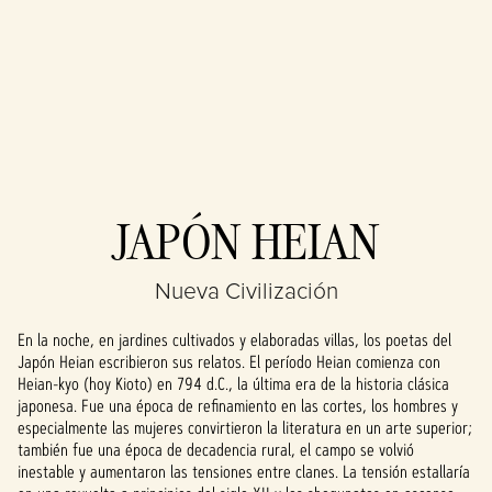
Accept
JAPÓN HEIAN
& Play
Nueva Civilización
Al hacer clic en
jugar, aceptas
En la noche, en jardines cultivados y elaboradas villas, los poetas del
la
política de
Japón Heian escribieron sus relatos. El período Heian comienza con
privacidad de
Heian-kyo (hoy Kioto) en 794 d.C., la última era de la historia clásica
YouTube
y la
japonesa. Fue una época de refinamiento en las cortes, los hombres y
transferencia
especialmente las mujeres convirtieron la literatura en un arte superior;
de datos a los
también fue una época de decadencia rural, el campo se volvió
servidores de
inestable y aumentaron las tensiones entre clanes. La tensión estallaría
Google.