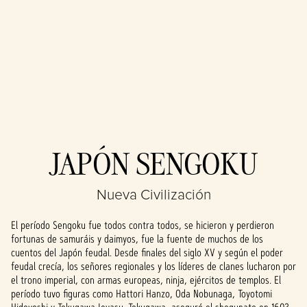
Accept
JAPÓN SENGOKU
& Play
Nueva Civilización
Al hacer clic en
jugar, aceptas
El período Sengoku fue todos contra todos, se hicieron y perdieron
la
política de
fortunas de samuráis y daimyos, fue la fuente de muchos de los
privacidad de
cuentos del Japón feudal. Desde finales del siglo XV y según el poder
YouTube
y la
feudal crecía, los señores regionales y los líderes de clanes lucharon por
transferencia
el trono imperial, con armas europeas, ninja, ejércitos de templos. El
de datos a los
período tuvo figuras como Hattori Hanzo, Oda Nobunaga, Toyotomi
servidores de