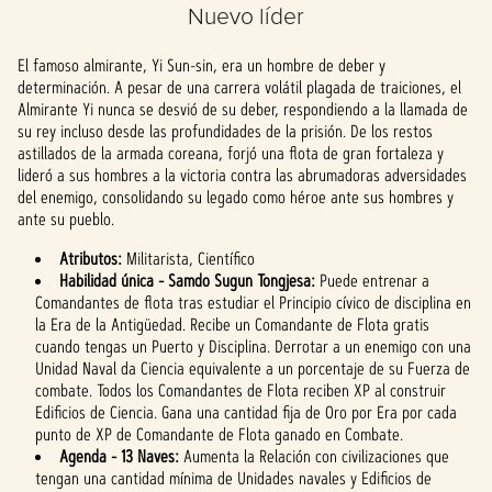
Nuevo líder
Al hacer clic en
jugar, aceptas
El famoso almirante, Yi Sun-sin, era un hombre de deber y
la
política de
determinación. A pesar de una carrera volátil plagada de traiciones, el
privacidad de
Almirante Yi nunca se desvió de su deber, respondiendo a la llamada de
YouTube
y la
su rey incluso desde las profundidades de la prisión. De los restos
transferencia
astillados de la armada coreana, forjó una flota de gran fortaleza y
de datos a los
lideró a sus hombres a la victoria contra las abrumadoras adversidades
servidores de
del enemigo, consolidando su legado como héroe ante sus hombres y
Google.
ante su pueblo.
Atributos:
Militarista, Científico
Habilidad única - Samdo Sugun Tongjesa:
Puede entrenar a
Comandantes de flota tras estudiar el Principio cívico de disciplina en
la Era de la Antigüedad. Recibe un Comandante de Flota gratis
cuando tengas un Puerto y Disciplina. Derrotar a un enemigo con una
Unidad Naval da Ciencia equivalente a un porcentaje de su Fuerza de
combate. Todos los Comandantes de Flota reciben XP al construir
Edificios de Ciencia. Gana una cantidad fija de Oro por Era por cada
punto de XP de Comandante de Flota ganado en Combate.
Agenda - 13 Naves:
Aumenta la Relación con civilizaciones que
tengan una cantidad mínima de Unidades navales y Edificios de