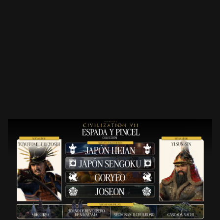
Accept
& Play
Al hacer clic en
jugar, aceptas
la
política de
privacidad de
YouTube
y la
transferencia