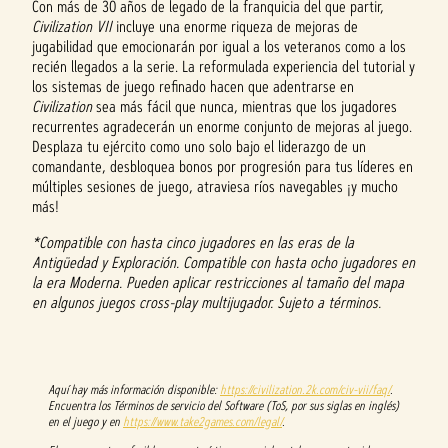
Con más de 30 años de legado de la franquicia del que partir,
Civilization VII
incluye una enorme riqueza de mejoras de
jugabilidad que emocionarán por igual a los veteranos como a los
recién llegados a la serie. La reformulada experiencia del tutorial y
los sistemas de juego refinado hacen que adentrarse en
Civilization
sea más fácil que nunca, mientras que los jugadores
recurrentes agradecerán un enorme conjunto de mejoras al juego.
Desplaza tu ejército como uno solo bajo el liderazgo de un
comandante, desbloquea bonos por progresión para tus líderes en
múltiples sesiones de juego, atraviesa ríos navegables ¡y mucho
más!
*Compatible con hasta cinco jugadores en las eras de la
Antigüedad y Exploración. Compatible con hasta ocho jugadores en
la era Moderna. Pueden aplicar restricciones al tamaño del mapa
en algunos juegos cross-play multijugador. Sujeto a términos.
Aquí hay más información disponible:
https://civilization.2k.com/civ-vii/faq/
.
Encuentra los Términos de servicio del Software (ToS, por sus siglas en inglés)
en el juego y en
https://www.take2games.com/legal/
.