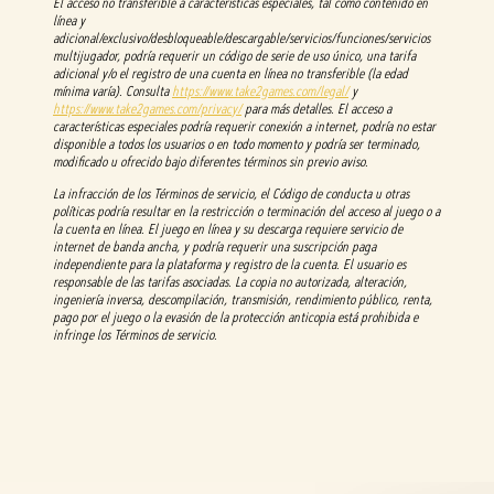
El acceso no transferible a características especiales, tal como contenido en
línea y
adicional/exclusivo/desbloqueable/descargable/servicios/funciones/servicios
multijugador, podría requerir un código de serie de uso único, una tarifa
adicional y/o el registro de una cuenta en línea no transferible (la edad
mínima varía). Consulta
https://www.take2games.com/legal/
y
https://www.take2games.com/privacy/
para más detalles. El acceso a
características especiales podría requerir conexión a internet, podría no estar
disponible a todos los usuarios o en todo momento y podría ser terminado,
modificado u ofrecido bajo diferentes términos sin previo aviso.
La infracción de los Términos de servicio, el Código de conducta u otras
políticas podría resultar en la restricción o terminación del acceso al juego o a
la cuenta en línea. El juego en línea y su descarga requiere servicio de
internet de banda ancha, y podría requerir una suscripción paga
independiente para la plataforma y registro de la cuenta. El usuario es
responsable de las tarifas asociadas. La copia no autorizada, alteración,
ingeniería inversa, descompilación, transmisión, rendimiento público, renta,
pago por el juego o la evasión de la protección anticopia está prohibida e
infringe los Términos de servicio.