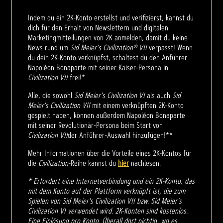
Indem du ein 2K-Konto erstellst und verifizierst, kannst du
dich für den Erhalt von Newslettern und digitalen
Marketingmitteilungen von 2K anmelden, damit du keine
News rund um
Sid Meier's Civilization® VII
verpasst! Wenn
du dein 2K-Konto verknüpfst, schaltest du den Anführer
Napoléon Bonaparte mit seiner Kaiser-Persona in
Civilization VII
frei!*
Alle, die sowohl
Sid Meier's Civilization VI
als auch
Sid
Meier's Civilization VII
mit einem verknüpften 2K-Konto
gespielt haben, können außerdem Napoléon Bonaparte
mit seiner Revolutionär-Persona beim Start von
Civilization VII
der Anführer-Auswahl hinzufügen!**
Mehr Informationen über die Vorteile eines 2K-Kontos für
die
Civilization
-Reihe kannst du
hier
nachlesen.
* Erfordert eine Internetverbindung und ein 2K-Konto, das
mit dem Konto auf der Plattform verknüpft ist, die zum
Spielen von Sid Meier's Civilization VII bzw. Sid Meier's
Civilization VI verwendet wird. 2K-Konten sind kostenlos.
Eine Einlösung pro Konto. Überall dort nichtig, wo es