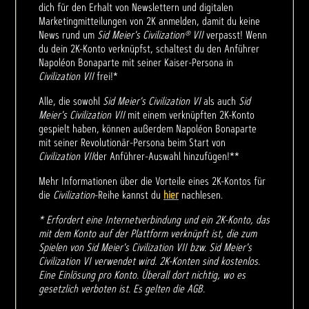
dich für den Erhalt von Newslettern und digitalen
Marketingmitteilungen von 2K anmelden, damit du keine
News rund um
Sid Meier's Civilization® VII
verpasst! Wenn
du dein 2K-Konto verknüpfst, schaltest du den Anführer
Napoléon Bonaparte mit seiner Kaiser-Persona in
Civilization VII
frei!*
Alle, die sowohl
Sid Meier's Civilization VI
als auch
Sid
Meier's Civilization VII
mit einem verknüpften 2K-Konto
gespielt haben, können außerdem Napoléon Bonaparte
mit seiner Revolutionär-Persona beim Start von
Civilization VII
der Anführer-Auswahl hinzufügen!**
Mehr Informationen über die Vorteile eines 2K-Kontos für
die
Civilization
-Reihe kannst du
hier
nachlesen.
* Erfordert eine Internetverbindung und ein 2K-Konto, das
mit dem Konto auf der Plattform verknüpft ist, die zum
Spielen von Sid Meier's Civilization VII bzw. Sid Meier's
Civilization VI verwendet wird. 2K-Konten sind kostenlos.
Eine Einlösung pro Konto. Überall dort nichtig, wo es
gesetzlich verboten ist. Es gelten die AGB.