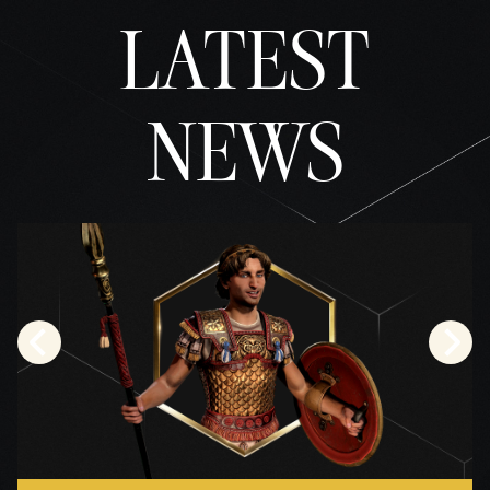
LATEST
timm
unge
n von
YouTu
NEWS
be
und
der
Übert
ragun
g von
Date
n an
die
Googl
e-
Serve
r zu.