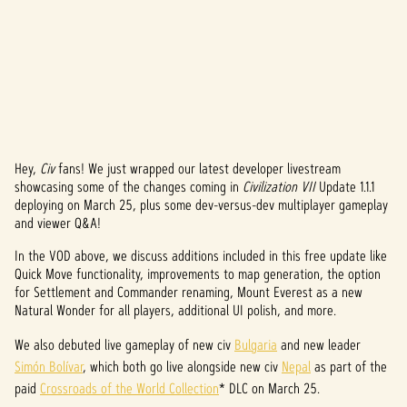
Hey,
Civ
fans! We just wrapped our latest developer livestream
A
showcasing some of the changes coming in
Civilization VII
Update 1.1.1
deploying on March 25, plus some dev-versus-dev multiplayer gameplay
c
and viewer Q&A!
c
In the VOD above, we discuss additions included in this free update like
e
Quick Move functionality, improvements to map generation, the option
for Settlement and Commander renaming, Mount Everest as a new
p
Natural Wonder for all players, additional UI polish, and more.
t
We also debuted live gameplay of new civ
Bulgaria
and new leader
Simón Bolívar
, which both go live alongside new civ
Nepal
as part of the
&
paid
Crossroads of the World Collection
* DLC on March 25.