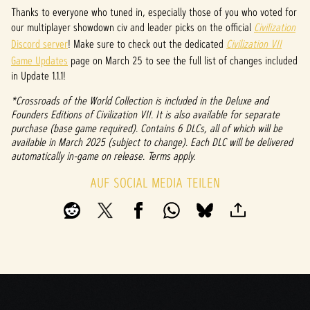
P
Thanks to everyone who tuned in, especially those of you who voted for
l
our multiplayer showdown civ and leader picks on the official
Civilization
Discord server
! Make sure to check out the dedicated
Civilization VII
a
Game Updates
page on March 25 to see the full list of changes included
y
in Update 1.1.1!
*Crossroads of the World Collection is included in the Deluxe and
Founders Editions of Civilization VII. It is also available for separate
Inde
purchase (base game required). Contains 6 DLCs, all of which will be
m du
available in March 2025 (subject to change). Each DLC will be delivered
auf
automatically in-game on release. Terms apply.
"Spiel
en"
AUF SOCIAL MEDIA TEILEN
klicks
t,
stim
mst
du
den
Date
nschu
tzbes