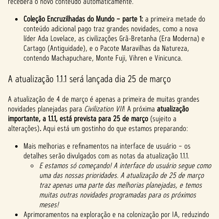
receberá o novo conteúdo automaticamente.
Coleção Encruzilhadas do Mundo – parte 1:
a primeira metade do
conteúdo adicional pago traz grandes novidades, como a nova
líder Ada Lovelace, as civilizações Grã-Bretanha (Era Moderna) e
Cartago (Antiguidade), e o Pacote Maravilhas da Natureza,
contendo Machapuchare, Monte Fuji, Vihren e Vinicunca.
A atualização 1.1.1 será lançada dia 25 de março
A atualização de 4 de março é apenas a primeira de muitas grandes
novidades planejadas para
Civilization VII
! A próxima
atualização
importante, a 1.1.1, está prevista para 25 de março
(sujeito a
alterações)
.
Aqui está um gostinho do que estamos preparando:
Mais melhorias e refinamentos na interface de usuário – os
detalhes serão divulgados com as notas da atualização 1.1.1.
E estamos só começando! A interface do usuário segue como
uma das nossas prioridades. A atualização de 25 de março
traz apenas uma parte das melhorias planejadas, e temos
muitas outras novidades programadas para os próximos
meses!
Aprimoramentos na exploração e na colonização por IA, reduzindo