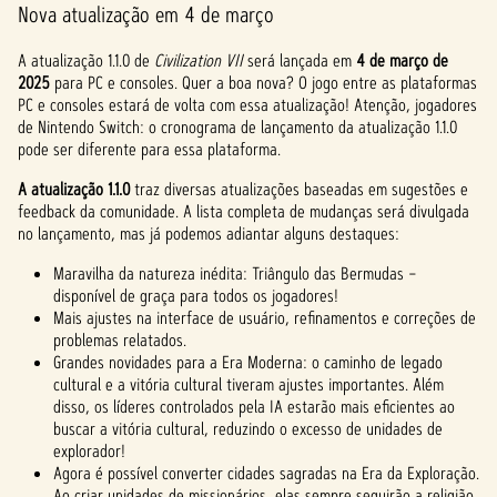
Nova atualização em 4 de março
A atualização 1.1.0 de
Civilization VII
será lançada em
4 de março de
2025
para PC e consoles. Quer a boa nova? O jogo entre as plataformas
PC e consoles estará de volta com essa atualização! Atenção, jogadores
de Nintendo Switch: o cronograma de lançamento da atualização 1.1.0
pode ser diferente para essa plataforma.
A atualização 1.1.0
traz diversas atualizações baseadas em sugestões e
feedback da comunidade. A lista completa de mudanças será divulgada
no lançamento, mas já podemos adiantar alguns destaques:
Maravilha da natureza inédita: Triângulo das Bermudas –
disponível de graça para todos os jogadores!
Mais ajustes na interface de usuário, refinamentos e correções de
problemas relatados.
Grandes novidades para a Era Moderna: o caminho de legado
cultural e a vitória cultural tiveram ajustes importantes. Além
disso, os líderes controlados pela IA estarão mais eficientes ao
buscar a vitória cultural, reduzindo o excesso de unidades de
explorador!
Agora é possível converter cidades sagradas na Era da Exploração.
Ao criar unidades de missionários, elas sempre seguirão a religião