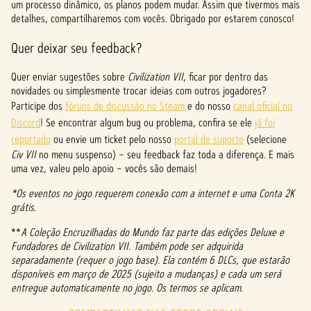
um processo dinâmico, os planos podem mudar. Assim que tivermos mais
detalhes, compartilharemos com vocês. Obrigado por estarem conosco!
Quer deixar seu feedback?
Quer enviar sugestões sobre
Civilization VII
, ficar por dentro das
novidades ou simplesmente trocar ideias com outros jogadores?
Participe dos
fóruns de discussão no Steam
e do nosso
canal oficial no
Discord
! Se encontrar algum bug ou problema, confira se ele
já foi
reportado
ou envie um ticket pelo nosso
portal de suporte
(selecione
Civ VII
no menu suspenso) – seu feedback faz toda a diferença. E mais
uma vez, valeu pelo apoio – vocês são demais!
*Os eventos no jogo requerem conexão com a internet e uma Conta 2K
grátis
.
**
A Coleção Encruzilhadas do Mundo faz parte das edições Deluxe e
Fundadores de Civilization VII. Também pode ser adquirida
separadamente (requer o jogo base). Ela contém 6 DLCs, que estarão
disponíveis em março de 2025 (sujeito a mudanças) e cada um será
entregue automaticamente no jogo. Os termos se aplicam.