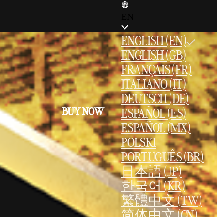
EN
ENGLISH (EN)
ENGLISH (GB)
FRANÇAIS (FR)
ITALIANO (IT)
DEUTSCH (DE)
BUY NOW
ESPAÑOL (ES)
ESPAÑOL (MX)
POLSKI
PORTUGUÊS (BR)
日本語 (JP)
한국어 (KR)
繁體中文 (TW)
简体中文 (CN)