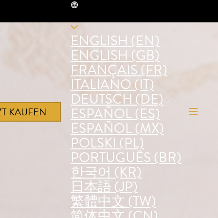
DE
ENGLISH (EN)
ENGLISH (GB)
FRANÇAIS (FR)
ITALIANO (IT)
DEUTSCH (DE)
ESPAÑOL (ES)
ZT KAUFEN
ESPAÑOL (MX)
POLSKI (PL)
PORTUGUÊS (BR)
한국어 (KR)
日本語 (JP)
繁體中文 (TW)
简体中文 (CN)