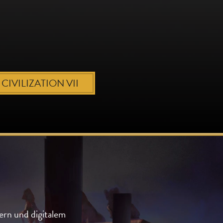
CIVILIZATION VII
N
tern und digitalem