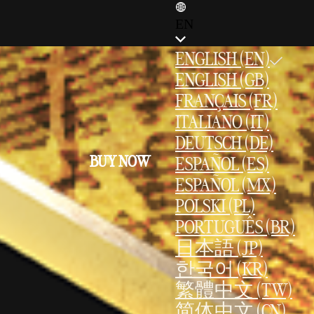
EN
ENGLISH (EN)
ENGLISH (GB)
FRANÇAIS (FR)
ITALIANO (IT)
DEUTSCH (DE)
BUY NOW
ESPAÑOL (ES)
ESPAÑOL (MX)
POLSKI (PL)
PORTUGUÊS (BR)
日本語 (JP)
한국어 (KR)
繁體中文 (TW)
简体中文 (CN)