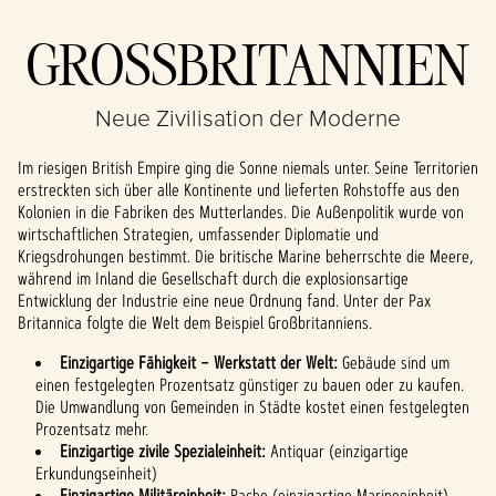
Accept &
GROSSBRITANNIEN
Play
Neue Zivilisation der Moderne
Indem du auf "Spielen"
klickst, stimmst du den
Im riesigen British Empire ging die Sonne niemals unter. Seine Territorien
Datenschutzbestimmungen
erstreckten sich über alle Kontinente und lieferten Rohstoffe aus den
von YouTube
und der
Kolonien in die Fabriken des Mutterlandes. Die Außenpolitik wurde von
Übertragung von Daten an
wirtschaftlichen Strategien, umfassender Diplomatie und
die Google-Server zu.
Kriegsdrohungen bestimmt. Die britische Marine beherrschte die Meere,
während im Inland die Gesellschaft durch die explosionsartige
Entwicklung der Industrie eine neue Ordnung fand. Unter der Pax
Britannica folgte die Welt dem Beispiel Großbritanniens.
Einzigartige Fähigkeit – Werkstatt der Welt:
Gebäude sind um
einen festgelegten Prozentsatz günstiger zu bauen oder zu kaufen.
Die Umwandlung von Gemeinden in Städte kostet einen festgelegten
Prozentsatz mehr.
Einzigartige zivile Spezialeinheit:
Antiquar (einzigartige
Erkundungseinheit)
Einzigartige Militäreinheit:
Rache (einzigartige Marineeinheit)