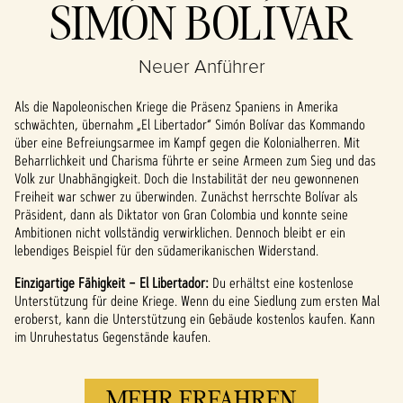
Accept &
SIMÓN BOLÍVAR
Play
Neuer Anführer
Indem du auf "Spielen"
klickst, stimmst du den
Als die Napoleonischen Kriege die Präsenz Spaniens in Amerika
Datenschutzbestimmungen
schwächten, übernahm „El Libertador“ Simón Bolívar das Kommando
von YouTube
und der
über eine Befreiungsarmee im Kampf gegen die Kolonialherren. Mit
Übertragung von Daten an
Beharrlichkeit und Charisma führte er seine Armeen zum Sieg und das
die Google-Server zu.
Volk zur Unabhängigkeit. Doch die Instabilität der neu gewonnenen
Freiheit war schwer zu überwinden. Zunächst herrschte Bolívar als
Präsident, dann als Diktator von Gran Colombia und konnte seine
Ambitionen nicht vollständig verwirklichen. Dennoch bleibt er ein
lebendiges Beispiel für den südamerikanischen Widerstand.
Einzigartige Fähigkeit – El Libertador:
Du erhältst eine kostenlose
Unterstützung für deine Kriege. Wenn du eine Siedlung zum ersten Mal
eroberst, kann die Unterstützung ein Gebäude kostenlos kaufen. Kann
im Unruhestatus Gegenstände kaufen.
MEHR ERFAHREN