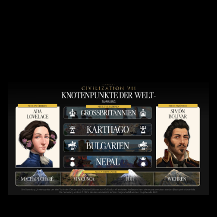
Accept &
Play
Indem du auf "Spielen"
klickst, stimmst du den
Datenschutzbestimmungen
von YouTube
und der
Übertragung von Daten an
die Google-Server zu.