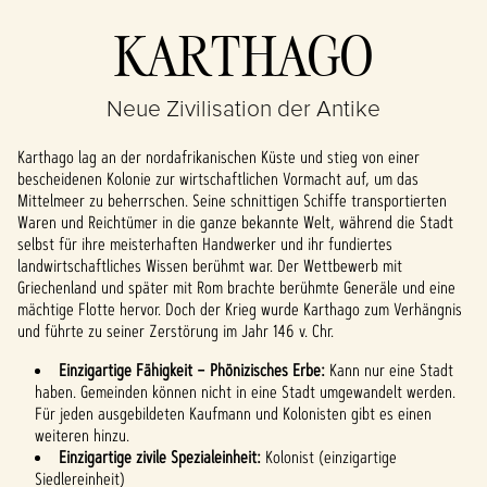
Accept &
KARTHAGO
Play
Neue Zivilisation der Antike
Indem du auf "Spielen"
klickst, stimmst du den
Karthago lag an der nordafrikanischen Küste und stieg von einer
Datenschutzbestimmungen
bescheidenen Kolonie zur wirtschaftlichen Vormacht auf, um das
von YouTube
und der
Mittelmeer zu beherrschen. Seine schnittigen Schiffe transportierten
Übertragung von Daten an
Waren und Reichtümer in die ganze bekannte Welt, während die Stadt
die Google-Server zu.
selbst für ihre meisterhaften Handwerker und ihr fundiertes
landwirtschaftliches Wissen berühmt war. Der Wettbewerb mit
Griechenland und später mit Rom brachte berühmte Generäle und eine
mächtige Flotte hervor. Doch der Krieg wurde Karthago zum Verhängnis
und führte zu seiner Zerstörung im Jahr 146 v. Chr.
Einzigartige Fähigkeit – Phönizisches Erbe:
Kann nur eine Stadt
haben. Gemeinden können nicht in eine Stadt umgewandelt werden.
Für jeden ausgebildeten Kaufmann und Kolonisten gibt es einen
weiteren hinzu.
Einzigartige zivile Spezialeinheit:
Kolonist (einzigartige
Siedlereinheit)