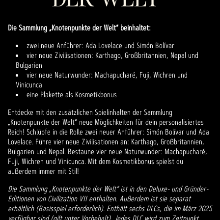
Die Sammlung „Knotenpunkte der Welt“ beinhaltet:
zwei neue Anführer: Ada Lovelace und Simón Bolívar
vier neue Zivilisationen: Karthago, Großbritannien, Nepal und
Bulgarien
vier neue Naturwunder: Machapucharé, Fuji, Wichren und
Vinicunca
eine Plakette als Kosmetikbonus
Entdecke mit den zusätzlichen Spielinhalten der Sammlung
„Knotenpunkte der Welt“ neue Möglichkeiten für dein personalisiertes
Reich! Schlüpfe in die Rolle zwei neuer Anführer: Simón Bolívar und Ada
Lovelace. Führe vier neue Zivilisationen an: Karthago, Großbritannien,
Bulgarien und Nepal. Bestaune vier neue Naturwunder: Machapucharé,
Fuji, Wichren und Vinicunca. Mit dem Kosmetikbonus spielst du
außerdem immer mit Stil!
Die Sammlung „Knotenpunkte der Welt“ ist in den Deluxe- und Gründer-
Editionen von Civilization VII enthalten. Außerdem ist sie separat
erhältlich (Basisspiel erforderlich). Enthält sechs DLCs, die im März 2025
verfügbar sind (gilt unter Vorbehalt). Jedes DLC wird zum Zeitpunkt