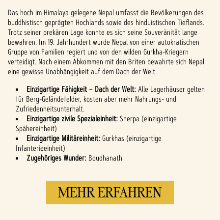
klickst, stimmst du den
Das hoch im Himalaya gelegene Nepal umfasst die Bevölkerungen des
Datenschutzbestimmungen
buddhistisch geprägten Hochlands sowie des hinduistischen Tieflands.
von YouTube
und der
Trotz seiner prekären Lage konnte es sich seine Souveränität lange
Übertragung von Daten an
bewahren. Im 19. Jahrhundert wurde Nepal von einer autokratischen
die Google-Server zu.
Gruppe von Familien regiert und von den wilden Gurkha-Kriegern
verteidigt. Nach einem Abkommen mit den Briten bewahrte sich Nepal
eine gewisse Unabhängigkeit auf dem Dach der Welt.
Einzigartige Fähigkeit – Dach der Welt:
Alle Lagerhäuser gelten
für Berg-Geländefelder, kosten aber mehr Nahrungs- und
Zufriedenheitsunterhalt.
Einzigartige zivile Spezialeinheit:
Sherpa (einzigartige
Spähereinheit)
Einzigartige Militäreinheit:
Gurkhas (einzigartige
Infanterieeinheit)
Zugehöriges Wunder:
Boudhanath
MEHR ERFAHREN