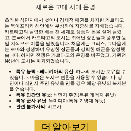
새로운 고대 시대 문명
재생을 클릭
하면
YouTube
초라한 식민지에서 벗어나 경제적 패권을 차지한 카르타고
의 개인 정보
는 북아프리카 해안에서 부상하여 지중해를 지배했습니다.
보호정책
에
카르타고의 날렵한 배는 전 세계로 상품과 돈을 실어 날랐
동의하는 것
고, 본국에서 카르타고의 도시는 뛰어난 장인들과 풍부한 농
으로 간주되
업 지식으로 이름을 날렸습니다. 처음에는 그리스, 그다음에
며, 데이터가
는 로마와 경쟁하며 유명한 장군들과 강력한 해군을 양성했
Google 서버로
습니다. 하지만 전쟁은 카르타고의 운명을 바꾸었고, 기원전
전송됩니다.
146년에 도시는 파괴되었습니다.
특유 능력 - 페니키아의 유산:
하나의 도시만 보유할 수
있습니다. 마을은 도시로 변환을 사용할 수 없습니다. 상
인이나 식민지 주민 유닛을 만들 경우 해당 유닛의 복제본
을 얻습니다.
특유 민간인 유닛:
식민지 주민(특유 개척자 유닛)
특유 군사 유닛:
누미디아(특유 기병대 유닛)
관련 불가사의:
비르사
더 알아보기