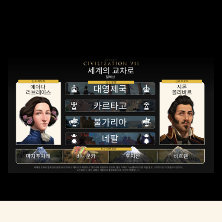
Accept
& Play
재생을 클릭
하면
YouTube
의 개인 정보
보호정책
에
동의하는 것
으로 간주되
며, 데이터가
Google 서버로
전송됩니다.