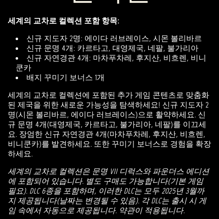
세계의 교차로 컬렉션 포함 항목:
신규 지도자 2명: 에이다 러브레이스, 시몬 볼리바르
신규 문명 4개: 카르타고, 대영제국, 네팔, 불가리아
신규 자연경관 4개: 마차푸차레, 후지산, 비흐렌, 비니
쿤카
배지 꾸미기 보너스 1개
세계의 교차로 컬렉션에 포함된 추가 게임 콘텐츠로 맞춤화
된 제국을 위한 새로운 가능성을 탐색하세요! 신규 지도자 2
명(시몬 볼리바르, 에이다 러브레이스)으로 활약하세요. 신
규 문명 4개(대영제국, 카르타고, 불가리아, 네팔)를 이끄세
요. 장엄한 신규 자연경관 4개(마차푸차레, 후지산, 비흐렌,
비니쿤카)를 발견하세요. 또한 꾸미기 보너스로 경험을 확장
하세요.
세계의 교차로 컬렉션은 문명 VII 디럭스와 파운더스 에디션
에 포함되어 있습니다. 별도 구매도 가능합니다(기본 게임
필요). DLC 6종을 포함하며, 이러한 DLC는 모두 2025년 3월까
지 제공됩니다(날짜는 변경될 수 있음). 각 DLC는 출시 시 게
임 속에서 자동으로 제공됩니다. 약관이 적용됩니다.