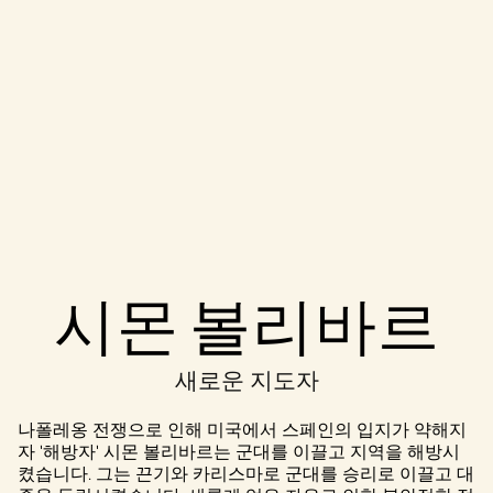
Accept
시몬 볼리바르
& Play
새로운 지도자
재생을 클릭
하면
YouTube
나폴레옹 전쟁으로 인해 미국에서 스페인의 입지가 약해지
의 개인 정보
자 '해방자' 시몬 볼리바르는 군대를 이끌고 지역을 해방시
보호정책
에
켰습니다. 그는 끈기와 카리스마로 군대를 승리로 이끌고 대
동의하는 것