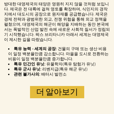
하면
YouTube
방대한 대영제국의 태양은 영원히 지지 않을 것처럼 보입니
의 개인 정보
다. 제국은 전 대륙에 걸쳐 영토를 확장하며, 식민지의 경작
보호정책
에
지에서 대도시의 공장으로 원자재를 공급했습니다. 제국은
동의하는 것
경제 전략과 광범위한 외교, 전쟁 위협을 통해 외교 정책을
으로 간주되
펼쳤으며, 대영제국의 해군이 해양을 지배하는 동안 본국에
며, 데이터가
서는 폭발적인 산업 발전 속에 새로운 사회적 질서가 정립되
Google 서버로
기 시작했습니다. 팍스 브리타니카 아래서 세계는 대영제국
전송됩니다.
이 제시한 길을 따랐습니다.
특유 능력 - 세계의 공장:
건물의 구매 또는 생산 비용
이 일정 백분율만큼 감소합니다. 마을을 도시로 전환하는
비용이 일정 백분율만큼 증가합니다.
특유 민간인 유닛:
유물학자(특유 탐험가 유닛)
특유 군사 유닛:
리벤지급(특유 해군 유닛)
관련 불가사의:
배터시 발전소
더 알아보기