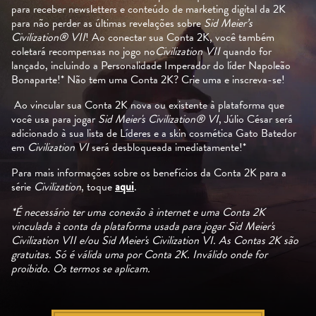
para receber newsletters e conteúdo de marketing digital da 2K
para não perder as últimas revelações sobre
Sid Meier’s
Civilization® VII
! Ao conectar sua Conta 2K, você também
coletará recompensas no jogo no
Civilization VII
quando for
lançado, incluindo a Personalidade Imperador do líder Napoleão
Bonaparte!* Não tem uma Conta 2K? Crie uma e inscreva-se!
Ao vincular sua Conta 2K nova ou existente à plataforma que
você usa para jogar
Sid Meier's Civilization® VI
, Júlio César será
adicionado à sua lista de Líderes e a skin cosmética Gato Batedor
em
Civilization VI
será desbloqueada imediatamente!*
Para mais informações sobre os benefícios da Conta 2K para a
série
Civilization
, toque
aqui
.
*É necessário ter uma conexão à internet e uma Conta 2K
vinculada à conta da plataforma usada para jogar Sid Meier's
Civilization VII e/ou Sid Meier's Civilization VI. As Contas 2K são
gratuitas. Só é válida uma por Conta 2K. Inválido onde for
proibido. Os termos se aplicam.