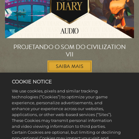
PROJETANDO O SOM DO CIVILIZATION
VII
SAIBA MAIS
COOKIE NOTICE
We use cookies, pixels and similar tracking
technologies (“Cookies”) to optimize your game
experience, personalize advertisements, and
enhance your experience across our websites,
applications, or other web-based services (“Sites”).
MAIS NOTÍCIAS
These Cookies may transmit personal information
and video viewing information to third parties.
Certain Cookies are optional, but limiting or declining
non-optional Cookies may impact your visit and