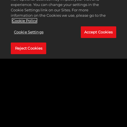
experience. You can change your settings in the
Cookie Settings link on our Sites. For more
information on the Cookies we use, please go to the
Cookie Policy
Cookie Settings
Accept Cookies
Reject Cookies
A premiada franquia de jogos de estratégia retorna com um novo e
revolucionário capítulo.
Sid Meier's Civilization® VII
permite que