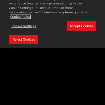
experience. You can change your settings in the
Cookie Settings link on our Sites. For more
information on the Cookies we use, please go to the
Cookie Policy
Cookie Settings
Accept Cookies
Reject Cookies
屡获殊荣的策略游戏系列回归，翻开革命性全新篇章。《
席
德·梅尔的文明VII
》让你能够建立世界上前所未有的伟大帝
国！准备好建造你坚信的时代！《
席德·梅尔的文明® VII
》
将于2025年2月11日登陆PS5®、PS4®、Xbox Series X|S、
Xbox One、Nintendo Switch以及PC、Mac与Linux的Steam和
Epic Games Store！