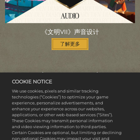
《文明VII》声音设计
了解更多
COOKIE NOTICE
We use cookies, pixels and similar tracking
更多新闻
technologies (“Cookies”) to optimize your game
experience, personalize advertisements, and
enhance your experience across our websites,
applications, or other web-based services (“Sites”).
These Cookies may transmit personal information
and video viewing information to third parties.
Certain Cookies are optional, but limiting or declining
non-optional Cookies may impact your visit and