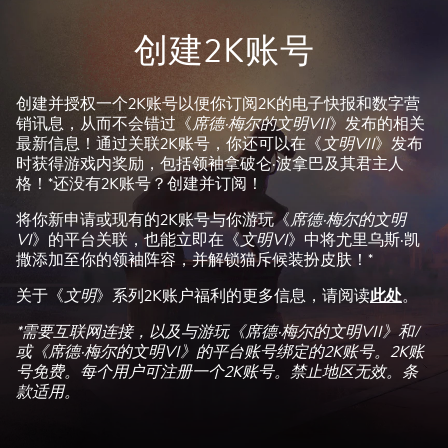
创建2K账号
创建并授权一个2K账号以便你订阅2K的电子快报和数字营
销讯息，从而不会错过《
席德·梅尔的文明VII
》发布的相关
最新信息！通过关联2K账号，你还可以在《
文明VII
》发布
时获得游戏内奖励，包括领袖拿破仑·波拿巴及其君主人
格！*还没有2K账号？创建并订阅！
将你新申请或现有的2K账号与你游玩《
席德·梅尔的文明
VI
》的平台关联，也能立即在《
文明VI
》中将尤里乌斯·凯
撒添加至你的领袖阵容，并解锁猫斥候装扮皮肤！*
关于《
文明
》系列2K账户福利的更多信息，请阅读
此处
。
*需要互联网连接，以及与游玩《席德·梅尔的文明VII》和/
或《席德·梅尔的文明VI》的平台账号绑定的2K账号。2K账
号免费。每个用户可注册一个2K账号。禁止地区无效。条
款适用。