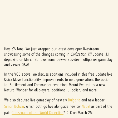
Hey,
Civ
fans! We just wrapped our latest developer livestream
A
showcasing some of the changes coming in
Civilization VII
Update 1.1.1
deploying on March 25, plus some dev-versus-dev multiplayer gameplay
c
and viewer Q&A!
c
In the VOD above, we discuss additions included in this free update like
e
Quick Move functionality, improvements to map generation, the option
for Settlement and Commander renaming, Mount Everest as a new
p
Natural Wonder for all players, additional UI polish, and more.
t
We also debuted live gameplay of new civ
Bulgaria
and new leader
Simón Bolívar
, which both go live alongside new civ
Nepal
as part of the
&
paid
Crossroads of the World Collection
* DLC on March 25.