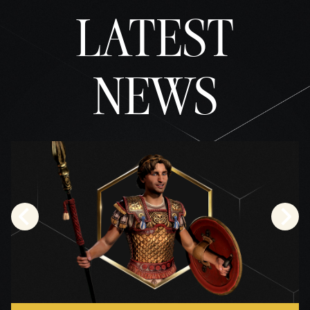
것으
LATEST
로
간주
되
며,
NEWS
데이
터가
Googl
e 서
버로
전송
됩니
다.