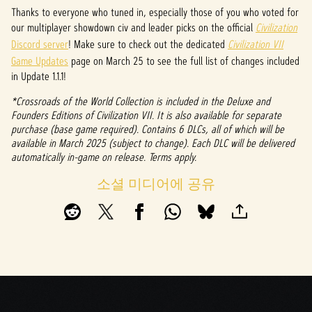
P
Thanks to everyone who tuned in, especially those of you who voted for
l
our multiplayer showdown civ and leader picks on the official
Civilization
Discord server
! Make sure to check out the dedicated
Civilization VII
a
Game Updates
page on March 25 to see the full list of changes included
y
in Update 1.1.1!
*Crossroads of the World Collection is included in the Deluxe and
Founders Editions of Civilization VII. It is also available for separate
재생
purchase (base game required). Contains 6 DLCs, all of which will be
을
available in March 2025 (subject to change). Each DLC will be delivered
클릭
automatically in-game on release. Terms apply.
하면
YouTu
소셜 미디어에 공유
be의
개인
정보
보호
정책
에
동의
하는