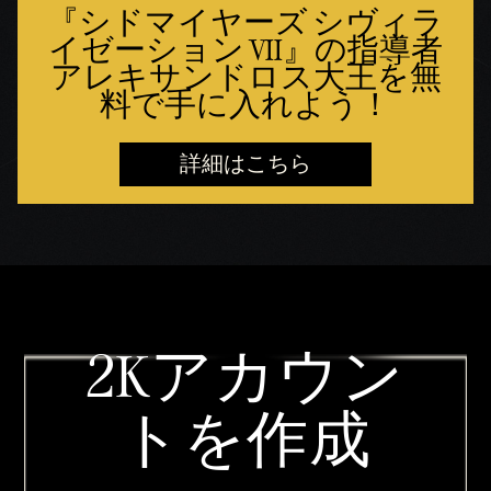
『シドマイヤーズ シヴィラ
イゼーション VII』の指導者
アレキサンドロス大王を無
料で手に入れよう！
詳細はこちら
2Kアカウン
トを作成