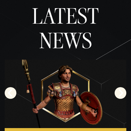
と
LATEST
Googl
eサ
ーバ
ーへ
NEWS
のデ
ータ
転送
に同
意し
たも
のと
みな
され
ま
す。