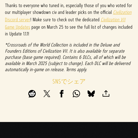
P
Thanks to everyone who tuned in, especially those of you who voted for
l
our multiplayer showdown civ and leader picks on the official
Civilization
Discord server
! Make sure to check out the dedicated
Civilization VII
a
Game Updates
page on March 25 to see the full list of changes included
y
in Update 1.1.1!
*Crossroads of the World Collection is included in the Deluxe and
Founders Editions of Civilization VII. It is also available for separate
再生
purchase (base game required). Contains 6 DLCs, all of which will be
をク
available in March 2025 (subject to change). Each DLC will be delivered
リッ
automatically in-game on release. Terms apply.
クす
る
SNSでシェア
と、
YouTu
beの
プラ
イバ
シー
ポリ
シー