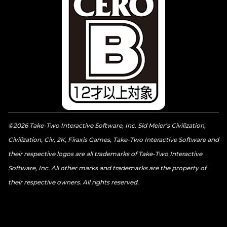
©2026 Take-Two Interactive Software, Inc. Sid Meier’s Civilization,
Civilization, Civ, 2K, Firaxis Games, Take-Two Interactive Software and
their respective logos are all trademarks of Take-Two Interactive
Software, Inc. All other marks and trademarks are the property of
their respective owners. All rights reserved.