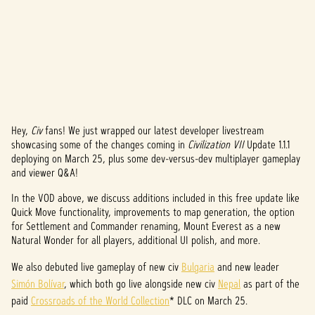
Hey,
Civ
fans! We just wrapped our latest developer livestream
A
showcasing some of the changes coming in
Civilization VII
Update 1.1.1
deploying on March 25, plus some dev-versus-dev multiplayer gameplay
c
and viewer Q&A!
c
In the VOD above, we discuss additions included in this free update like
e
Quick Move functionality, improvements to map generation, the option
for Settlement and Commander renaming, Mount Everest as a new
p
Natural Wonder for all players, additional UI polish, and more.
t
We also debuted live gameplay of new civ
Bulgaria
and new leader
Simón Bolívar
, which both go live alongside new civ
Nepal
as part of the
&
paid
Crossroads of the World Collection
* DLC on March 25.