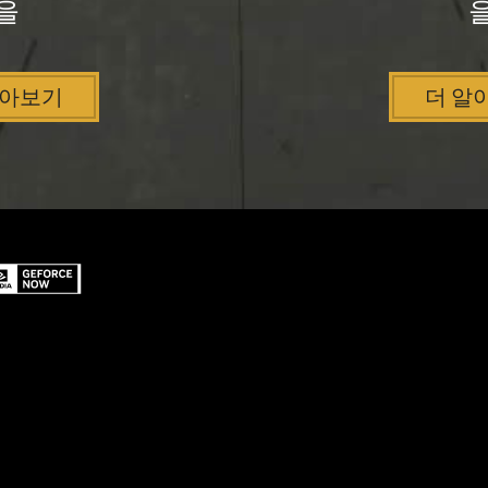
을
알아보기
더 알